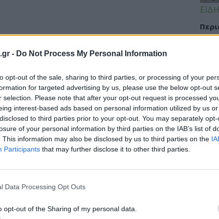
ΕΙΔΗ
Περι
για 
ευρω
.gr -
Do Not Process My Personal Information
συμμ
to opt-out of the sale, sharing to third parties, or processing of your per
formation for targeted advertising by us, please use the below opt-out s
r selection. Please note that after your opt-out request is processed y
ΕΙΔΗ
eing interest-based ads based on personal information utilized by us or
disclosed to third parties prior to your opt-out. You may separately opt-
ΕΙΝΑ
losure of your personal information by third parties on the IAB’s list of
Σισμ
. This information may also be disclosed by us to third parties on the
IA
εφημ
Participants
that may further disclose it to other third parties.
l Data Processing Opt Outs
ΠΑΙΔ
Σταφ
o opt-out of the Sharing of my personal data.
καλο