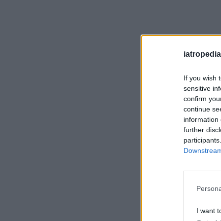
iatropedia
If you wish 
sensitive in
confirm you
continue se
information 
further disc
participants
Downstream 
Persona
I want t