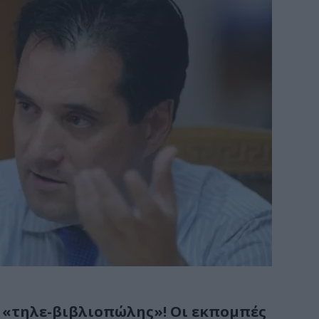
ο «τηλε-βιβλιοπώλης»! Οι εκπομπές