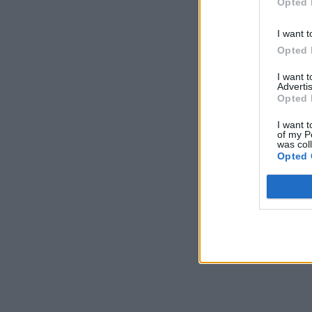
Opted 
I want t
Opted 
I want 
Advertis
Opted 
I want t
of my P
was col
Opted 