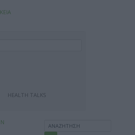
ΚΕΙΑ
HEALTH TALKS
ΩΝ