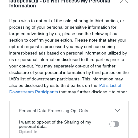
iatropedia.gr -
Do Not Process My Personal
Information
If you wish to opt-out of the sale, sharing to third parties, or
processing of your personal or sensitive information for
targeted advertising by us, please use the below opt-out
section to confirm your selection. Please note that after your
opt-out request is processed you may continue seeing
ΡΟΗ ΕΙΔΗΣΕΩΝ
interest-based ads based on personal information utilized by
us or personal information disclosed to third parties prior to
your opt-out. You may separately opt-out of the further
disclosure of your personal information by third parties on the
IAB’s list of downstream participants. This information may
ΕΙΔΗΣΕΙΣ
06 Αυγούστου 2026
19:30
also be disclosed by us to third parties on the
IAB’s List of
Downstream Participants
that may further disclose it to other
Σαμοθράκη: Αγωνιώδης επιχείρηση διάσωσης
third parties.
15χρονης – Τραυματίστηκε σε δύσβατο σημείο στη
Γριά Βάθρα
Personal Data Processing Opt Outs
I want to opt-out of the Sharing of my
personal data.
Opted In
ΥΓΕΙΑ
06 Αυγούστου 2026
19:01