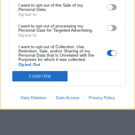
I want to opt-out of the Sale of my
Personal Data.
5 σοβαρές λοιμώξεις που μπορεί να πάθουμε από το
Opted In
νερό σε πισίνες, λίμνες και ποτάμια – Μέτρα
προστασίας
I want to opt-out of processing my
Personal Data for Targeted Advertising.
Opted In
I want to opt-out of Collection, Use,
Retention, Sale, and/or Sharing of my
ΔΙΑΤΡΟΦΗ
06 Αυγούστου 2026
18:34
Personal Data that Is Unrelated with the
Purposes for which it was collected.
Συνειδητή διατροφή: Τα οφέλη του Mindful Eating και
Opted Out
5 τρόποι για να αλλάξετε συνήθειες
CONFIRM
Data Deletion
Data Access
Privacy Policy