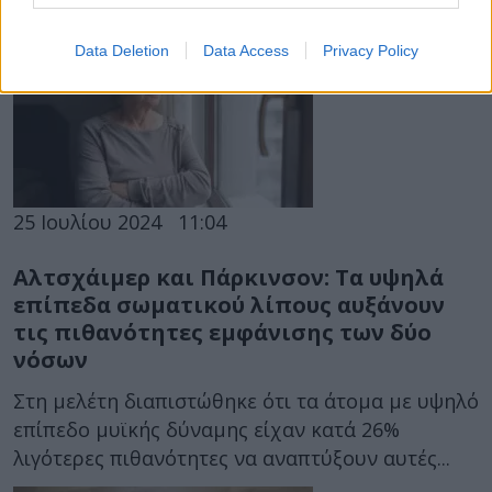
Data Deletion
Data Access
Privacy Policy
25 Ιουλίου 2024
11:04
Αλτσχάιμερ και Πάρκινσον: Τα υψηλά
επίπεδα σωματικού λίπους αυξάνουν
τις πιθανότητες εμφάνισης των δύο
νόσων
Στη μελέτη διαπιστώθηκε ότι τα άτομα με υψηλό
επίπεδο μυϊκής δύναμης είχαν κατά 26%
λιγότερες πιθανότητες να αναπτύξουν αυτές...