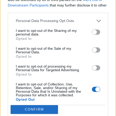
Ινστιτούτου Καρδιολογίας στη Βαρσοβία, οι
Downstream Participants
that may further disclose it to other
παντρεμένοι άνδρες έχουν τριπλάσιο κίνδυνο
third parties.
παχυσαρκίας, σε σύγκριση...
Personal Data Processing Opt Outs
I want to opt-out of the Sharing of my
personal data.
Opted In
I want to opt-out of the Sale of my
Personal Data.
Opted In
10 Ιανουαρίου 2025
08:10
I want to opt-out of processing my
Personal Data for Targeted Advertising.
Opted In
Βάρος ή φυσική κατάσταση; Ποιο
I want to opt-out of Collection, Use,
επηρεάζει περισσότερο το προσδόκιμο
Retention, Sale, and/or Sharing of my
ζωής
Personal Data that Is Unrelated with the
Purposes for which it was collected.
Opted Out
Τι έδειξε η η μεγαλύτερη έως σήμερα ανάλυση
για την φυσική κατάσταση, το σωματικό βάρος
CONFIRM
και τη μακροζωία.