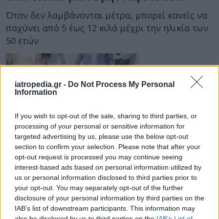
Όταν δεν λαμβάνονται μέτρα, μπορεί κανείς να
παχύνει από 5 έως 12 κιλά μέχρι την ηλικία των
50 ετών
iatropedia.gr -
Do Not Process My Personal
Information
If you wish to opt-out of the sale, sharing to third parties, or
processing of your personal or sensitive information for
targeted advertising by us, please use the below opt-out
14 Μαρτίου 2025
16:01
section to confirm your selection. Please note that after your
opt-out request is processed you may continue seeing
Κι όμως ο γάμος παχαίνει: Τι
interest-based ads based on personal information utilized by
αποκαλύπτει νέα έρευνα για τη σχέση
us or personal information disclosed to third parties prior to
του γάμου με την παχυσαρκία
your opt-out. You may separately opt-out of the further
disclosure of your personal information by third parties on the
Σύμφωνα με τα ευρήματα του Εθνικού
IAB’s list of downstream participants. This information may
also be disclosed by us to third parties on the
IAB’s List of