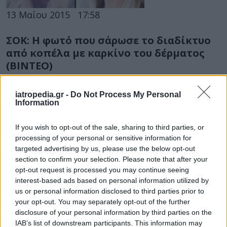
13 Μαΐου 2015
17:58
ΣΟΚ: Η φωτό που σάρωσε το διαδίκτυο
από κοπέλα με καρκίνο του δέρματος
(ΒΙΝΤΕΟ)
Με μια συγκλονιστική της κίνηση, η 27χρονη
iatropedia.gr -
Do Not Process My Personal
Tawny Willoughby από την Αλαμπάμα των ΗΠΑ,
Information
σόκαρε ολόκληρο τον κόσμο και...
If you wish to opt-out of the sale, sharing to third parties, or
processing of your personal or sensitive information for
targeted advertising by us, please use the below opt-out
section to confirm your selection. Please note that after your
opt-out request is processed you may continue seeing
interest-based ads based on personal information utilized by
us or personal information disclosed to third parties prior to
your opt-out. You may separately opt-out of the further
27 Ιουλίου 2012
08:00
disclosure of your personal information by third parties on the
IAB’s list of downstream participants. This information may