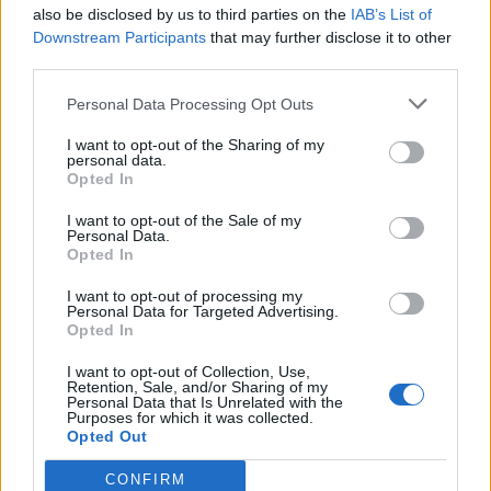
also be disclosed by us to third parties on the
IAB’s List of
Ο θάνατος παραμονεύει στις καμπίνες
Downstream Participants
that may further disclose it to other
σολάριουμ
third parties.
Όχι μην πάει το μυαλό σας σε κάποια ταινία
Personal Data Processing Opt Outs
θρίλερ όπου η πρωταγωνίστρια ενώ κάνει
I want to opt-out of the Sharing of my
σολάριουμ στην καμπίνα της,...
personal data.
Opted In
I want to opt-out of the Sale of my
Personal Data.
Opted In
I want to opt-out of processing my
Personal Data for Targeted Advertising.
Opted In
04 Απριλίου 2012
08:00
I want to opt-out of Collection, Use,
Retention, Sale, and/or Sharing of my
Personal Data that Is Unrelated with the
Purposes for which it was collected.
8 φορές πάνω ο καρκίνος του δέρματος
Opted Out
στις γυναίκες λόγω solarium
CONFIRM