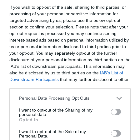
If you wish to opt-out of the sale, sharing to third parties, or
processing of your personal or sensitive information for
targeted advertising by us, please use the below opt-out
section to confirm your selection. Please note that after your
opt-out request is processed you may continue seeing
ΡΟΗ ΕΙΔΗΣΕΩΝ
interest-based ads based on personal information utilized by
us or personal information disclosed to third parties prior to
your opt-out. You may separately opt-out of the further
disclosure of your personal information by third parties on the
IAB’s list of downstream participants. This information may
ΥΓΕΙΑ
07 Αυγούστου 2026
20:01
also be disclosed by us to third parties on the
IAB’s List of
Downstream Participants
that may further disclose it to other
Καύσωνας: Οι κίνδυνοι για όσους κάνουν θεραπεία
για διαβήτη και παχυσαρκία
third parties.
Personal Data Processing Opt Outs
I want to opt-out of the Sharing of my
personal data.
ΕΙΔΗΣΕΙΣ
07 Αυγούστου 2026
19:33
Opted In
ΙΣΑ: «Καμπανάκι» για τον ιό του Δυτικού Νείλου στην
I want to opt-out of the Sale of my
Αττική – Τι ζητά από τις Αρχές
Personal Data.