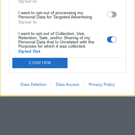
Opted In
I want to opt-out of processing my
Personal Data for Targeted Advertising.
Opted In
ΔΙΑΤΡΟΦΗ
07 Αυγούστου 2026
19:06
I want to opt-out of Collection, Use,
Κεχρί: Πώς μια ενισχυμένη ποικιλία μπορεί να
Retention, Sale, and/or Sharing of my
Personal Data that Is Unrelated with the
«γεμίσει» σίδηρο τα παιδιά, χωρίς παρενέργειες
Purposes for which it was collected.
Opted Out
CONFIRM
Data Deletion
Data Access
Privacy Policy