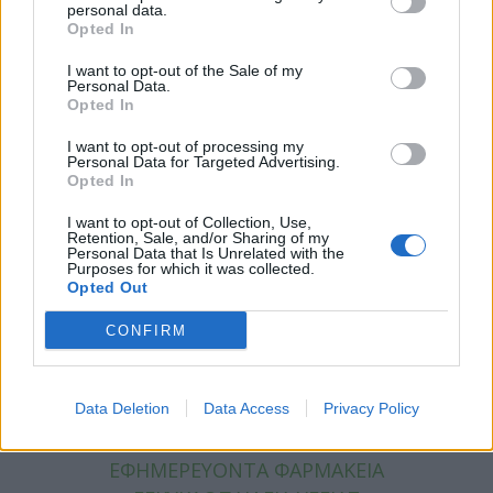
personal data.
Opted In
ΚΑΤΗΓΟΡΙΕΣ
I want to opt-out of the Sale of my
Personal Data.
ΕΙΔΗΣΕΙΣ
Opted In
ΥΓΕΙΑ
I want to opt-out of processing my
ΠΑΙΔΙ
Personal Data for Targeted Advertising.
ΨΥΧΙΚΗ ΥΓΕΙΑ
Opted In
ΔΙΑΤΡΟΦΗ
I want to opt-out of Collection, Use,
ΕΠΙΧΕΙΡΕΙΝ
Retention, Sale, and/or Sharing of my
Personal Data that Is Unrelated with the
TIPS
Purposes for which it was collected.
Opted Out
HEALTH TALKS
CONFIRM
ΧΡΗΣΙΜΑ
ΧΡΗΣΙΜΑ
Data Deletion
Data Access
Privacy Policy
ΕΦΗΜΕΡΕΥΟΝΤΑ ΝΟΣΟΚΟΜΕΙΑ
ΕΦΗΜΕΡΕΥΟΝΤΑ ΦΑΡΜΑΚΕΙΑ