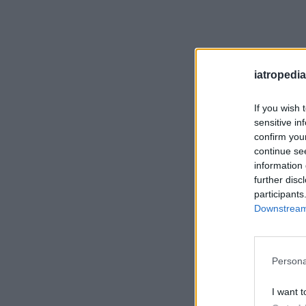
iatropedia
If you wish 
sensitive in
confirm you
continue se
information 
further disc
participants
Downstream 
Persona
I want t