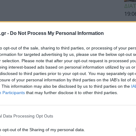
ΔΙΑ
19:0
Κεχρ
μπορ
.gr -
Do Not Process My Personal Information
χωρί
to opt-out of the sale, sharing to third parties, or processing of your per
formation for targeted advertising by us, please use the below opt-out s
r selection. Please note that after your opt-out request is processed y
ΕΙΔΗ
eing interest-based ads based on personal information utilized by us or
disclosed to third parties prior to your opt-out. You may separately opt-
Άδων
losure of your personal information by third parties on the IAB’s list of
προσ
. This information may also be disclosed by us to third parties on the
IA
Ακτι
Participants
that may further disclose it to other third parties.
l Data Processing Opt Outs
ΥΓΕΙ
o opt-out of the Sharing of my personal data.
Εξάν