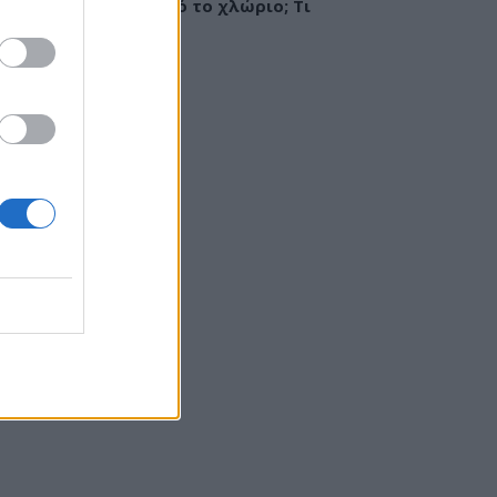
ργία ή ερεθισμός από το χλώριο; Τι
εί αλλεργιολόγος