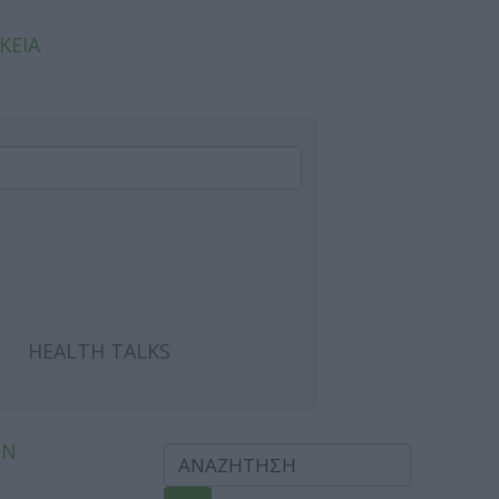
ΚΕΙΑ
HEALTH TALKS
ΩΝ