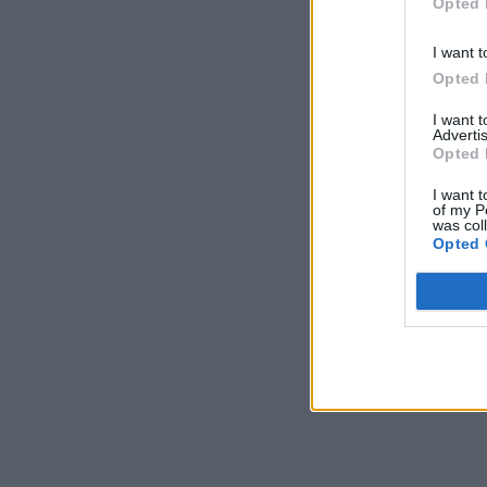
Opted 
I want t
Opted 
I want 
Advertis
Opted 
I want t
of my P
was col
Opted 