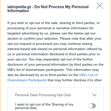
iatropedia.gr -
Do Not Process My Personal
Information
ΕΙΔΗΣΕΙΣ
07 Αυγούστου 2026
19:33
If you wish to opt-out of the sale, sharing to third parties, or
processing of your personal or sensitive information for
ΙΣΑ: «Καμπανάκι» για τον ιό του Δυτικού Νείλου στην
targeted advertising by us, please use the below opt-out
Αττική – Τι ζητά από τις Αρχές
section to confirm your selection. Please note that after your
opt-out request is processed you may continue seeing
interest-based ads based on personal information utilized by
us or personal information disclosed to third parties prior to
your opt-out. You may separately opt-out of the further
ΔΙΑΤΡΟΦΗ
07 Αυγούστου 2026
19:06
disclosure of your personal information by third parties on the
Κεχρί: Πώς μια ενισχυμένη ποικιλία μπορεί να
IAB’s list of downstream participants. This information may
«γεμίσει» σίδηρο τα παιδιά, χωρίς παρενέργειες
also be disclosed by us to third parties on the
IAB’s List of
Downstream Participants
that may further disclose it to other
third parties.
Personal Data Processing Opt Outs
I want to opt-out of the Sharing of my
personal data.