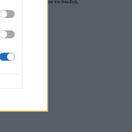
εί να «γεμίσει» σίδηρο τα παιδιά,
ς παρενέργειες