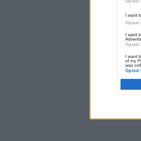
Opted 
I want t
Opted 
I want 
Advertis
Opted 
I want t
of my P
was col
Opted 