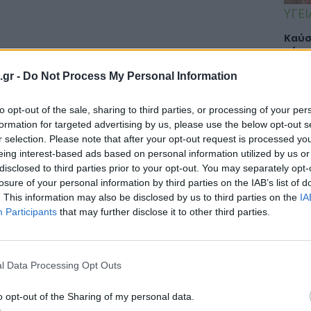
ΥΓΕΙ
Καύσ
κάνο
παχ
.gr -
Do Not Process My Personal Information
to opt-out of the sale, sharing to third parties, or processing of your per
formation for targeted advertising by us, please use the below opt-out s
ΕΙΔΗ
r selection. Please note that after your opt-out request is processed y
eing interest-based ads based on personal information utilized by us or
ΙΣΑ:
disclosed to third parties prior to your opt-out. You may separately opt-
Νείλ
losure of your personal information by third parties on the IAB’s list of
Αρχέ
. This information may also be disclosed by us to third parties on the
IA
Participants
that may further disclose it to other third parties.
ΔΙΑ
l Data Processing Opt Outs
19:0
o opt-out of the Sharing of my personal data.
Κεχρ