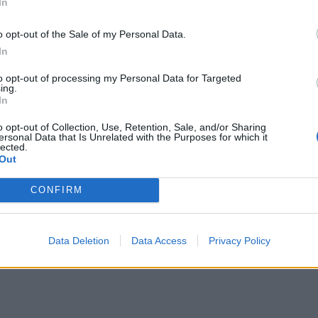
In
μπορ
χωρί
o opt-out of the Sale of my Personal Data.
In
to opt-out of processing my Personal Data for Targeted
ing.
In
o opt-out of Collection, Use, Retention, Sale, and/or Sharing
ersonal Data that Is Unrelated with the Purposes for which it
lected.
Out
CONFIRM
Data Deletion
Data Access
Privacy Policy