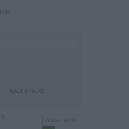
ΚΕΙΑ
HEALTH TALKS
ΩΝ