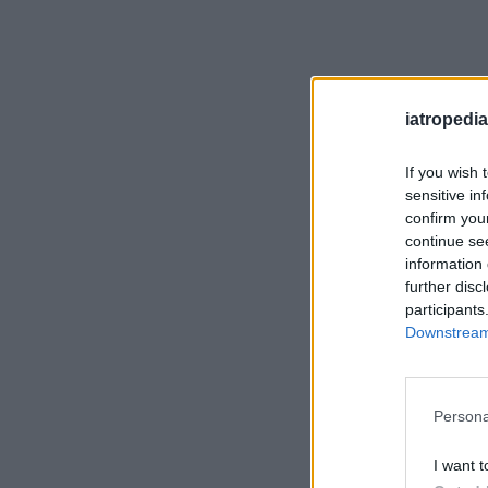
iatropedia
If you wish 
sensitive in
confirm you
continue se
information 
further disc
participants
Downstream 
Persona
I want t