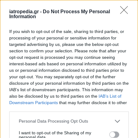
iatropedia.gr -
Do Not Process My Personal
Information
ΕΙΔΗΣΕΙΣ
07 Αυγούστου 2026
18:10
If you wish to opt-out of the sale, sharing to third parties, or
processing of your personal or sensitive information for
Άδωνις Γεωργιάδης από Γ.Ν. Ρόδου: Νέες προσλήψεις
και «πράσινο φως» για το Ακτινοθεραπευτικό
targeted advertising by us, please use the below opt-out
Κέντρο
section to confirm your selection. Please note that after your
opt-out request is processed you may continue seeing
interest-based ads based on personal information utilized by
us or personal information disclosed to third parties prior to
your opt-out. You may separately opt-out of the further
ΥΓΕΙΑ
07 Αυγούστου 2026
17:01
disclosure of your personal information by third parties on the
IAB’s list of downstream participants. This information may
Εξάνθημα μετά την πισίνα: Είναι αλλεργία ή
also be disclosed by us to third parties on the
IAB’s List of
ερεθισμός από το χλώριο; Τι εξηγεί αλλεργιολόγος
Downstream Participants
that may further disclose it to other
third parties.
Personal Data Processing Opt Outs
I want to opt-out of the Sharing of my
personal data.