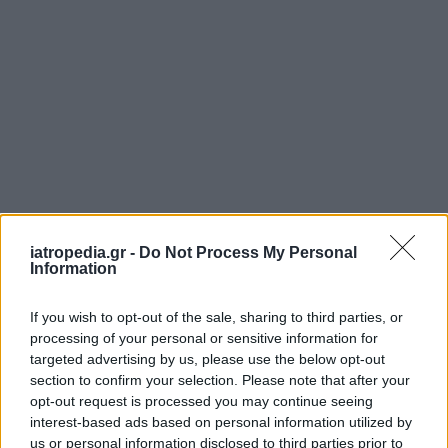
ΡΟΗ ΕΙΔΗΣΕΩΝ
iatropedia.gr -
Do Not Process My Personal
Information
If you wish to opt-out of the sale, sharing to third parties, or
processing of your personal or sensitive information for
ΕΙΔΗΣΕΙΣ
05 Αυγούστου 2026
20:31
targeted advertising by us, please use the below opt-out
section to confirm your selection. Please note that after your
Άδωνις Γεωργιάδης σε Λαμία και Σοφάδες: 7 νέα
opt-out request is processed you may continue seeing
ασθενοφόρα, Ογκολογική Κλινική και ανακαινισμένο
Κέντρο Υγείας
interest-based ads based on personal information utilized by
us or personal information disclosed to third parties prior to