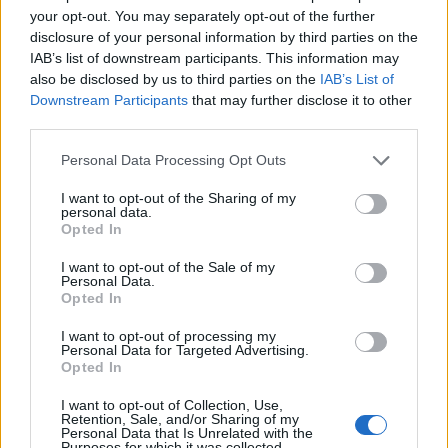
your opt-out. You may separately opt-out of the further
disclosure of your personal information by third parties on the
IAB’s list of downstream participants. This information may
ΥΓΕΙΑ
05 Αυγούστου 2026
20:01
also be disclosed by us to third parties on the
IAB’s List of
Downstream Participants
that may further disclose it to other
Πώς στυτική λειτουργία και σπέρμα «πλήττονται»
third parties.
από τη ζέστη – Μέτρα προστασίας στις διακοπές
Personal Data Processing Opt Outs
I want to opt-out of the Sharing of my
personal data.
Opted In
ΕΙΔΗΣΕΙΣ
05 Αυγούστου 2026
19:31
I want to opt-out of the Sale of my
Γλυφάδα: Επιχείρηση διάσωσης 45χρονου που
Personal Data.
παρασύρθηκε στα ανοιχτά
Opted In
I want to opt-out of processing my
Personal Data for Targeted Advertising.
Opted In
I want to opt-out of Collection, Use,
Retention, Sale, and/or Sharing of my
Personal Data that Is Unrelated with the
Purposes for which it was collected.