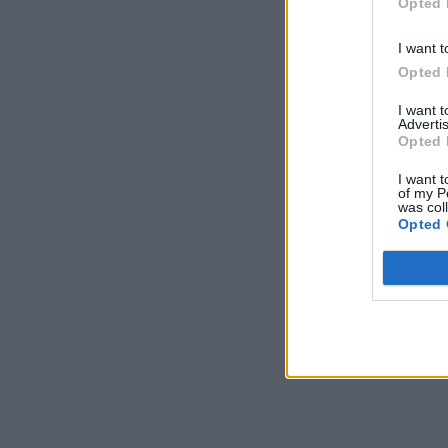
Opted 
I want t
Opted 
I want 
Advertis
Opted 
I want t
of my P
was col
Opted 