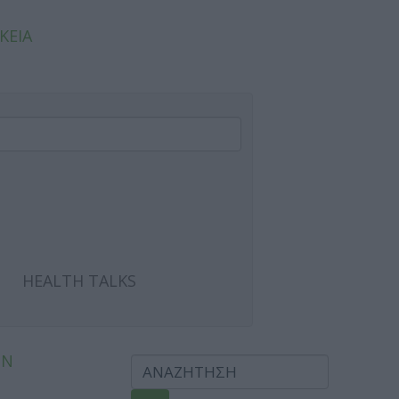
ΚΕΙΑ
HEALTH TALKS
ΩΝ