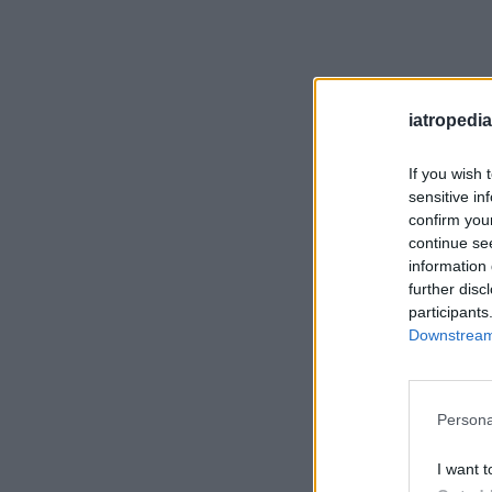
iatropedia
If you wish 
sensitive in
confirm you
continue se
information 
further disc
participants
Downstream 
Persona
I want t