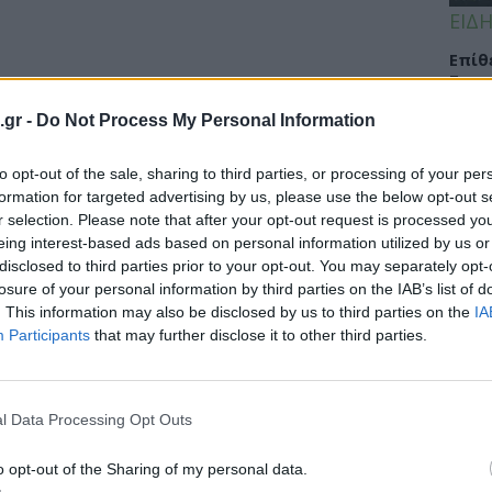
ΕΙΔΗ
Eπίθ
Σταυ
μαλλ
.gr -
Do Not Process My Personal Information
to opt-out of the sale, sharing to third parties, or processing of your per
formation for targeted advertising by us, please use the below opt-out s
ΕΙΔΗ
r selection. Please note that after your opt-out request is processed y
eing interest-based ads based on personal information utilized by us or
Νοσο
disclosed to third parties prior to your opt-out. You may separately opt-
τομο
losure of your personal information by third parties on the IAB’s list of
λειτ
. This information may also be disclosed by us to third parties on the
IA
Αυγ
Participants
that may further disclose it to other third parties.
l Data Processing Opt Outs
ΕΙΔΗ
Αλτσ
o opt-out of the Sharing of my personal data.
εφαρ