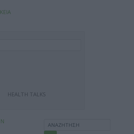
ΚΕΙΑ
HEALTH TALKS
ΩΝ