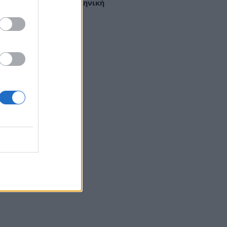
παϊκή μελέτη με ελληνική
ετοχή