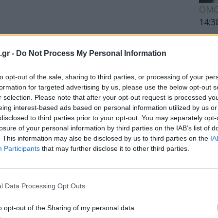
ΟΜΟ
14:3
Ακμή
καθα
.gr -
Do Not Process My Personal Information
to opt-out of the sale, sharing to third parties, or processing of your per
formation for targeted advertising by us, please use the below opt-out s
ΕΙΔΗ
r selection. Please note that after your opt-out request is processed y
eing interest-based ads based on personal information utilized by us or
Βασι
disclosed to third parties prior to your opt-out. You may separately opt-
Ποιε
losure of your personal information by third parties on the IAB’s list of
Περι
. This information may also be disclosed by us to third parties on the
IA
Participants
that may further disclose it to other third parties.
ΕΙΔΗ
l Data Processing Opt Outs
Περι
o opt-out of the Sharing of my personal data.
για 