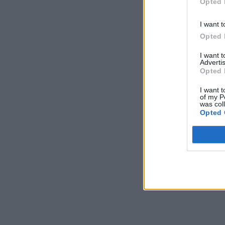
Opted 
I want t
Opted 
I want 
Advertis
Opted 
I want t
of my P
was col
Opted 