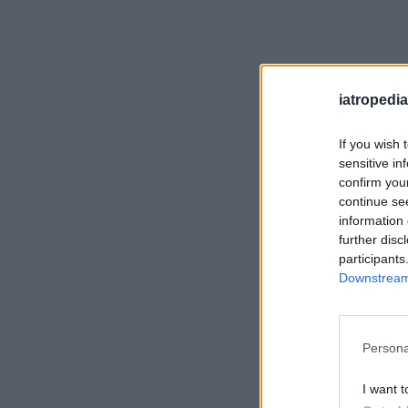
iatropedia
If you wish 
sensitive in
confirm you
continue se
information 
further disc
participants
Downstream 
Persona
I want t