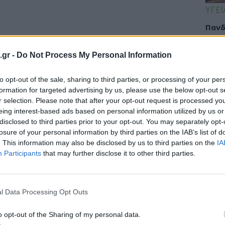
ΥΓΕΙ
Πανδ
μπορ
επόμ
.gr -
Do Not Process My Personal Information
to opt-out of the sale, sharing to third parties, or processing of your per
formation for targeted advertising by us, please use the below opt-out s
ΟΜΟ
r selection. Please note that after your opt-out request is processed y
14:3
eing interest-based ads based on personal information utilized by us or
disclosed to third parties prior to your opt-out. You may separately opt-
Ακμή
losure of your personal information by third parties on the IAB’s list of
καθα
. This information may also be disclosed by us to third parties on the
IA
Participants
that may further disclose it to other third parties.
ΕΙΔΗ
l Data Processing Opt Outs
Βασι
o opt-out of the Sharing of my personal data.
Ποιε