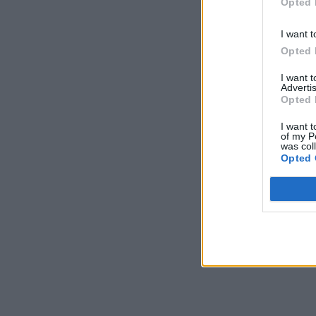
Opted 
I want t
Opted 
I want 
Advertis
Opted 
I want t
of my P
was col
Opted 