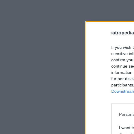
iatropedia
If you wish 
sensitive in
confirm you
continue se
information 
further disc
participants
Downstream 
Persona
I want t