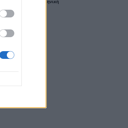
παϊκή μελέτη με ελληνική
ετοχή