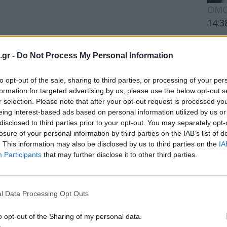
ΟΜΟ
14:3
Ακμή
καθα
.gr -
Do Not Process My Personal Information
to opt-out of the sale, sharing to third parties, or processing of your per
formation for targeted advertising by us, please use the below opt-out s
ΕΙΔΗ
r selection. Please note that after your opt-out request is processed y
eing interest-based ads based on personal information utilized by us or
Βασι
disclosed to third parties prior to your opt-out. You may separately opt-
Ποιε
losure of your personal information by third parties on the IAB’s list of
Περι
. This information may also be disclosed by us to third parties on the
IA
Participants
that may further disclose it to other third parties.
ΕΙΔΗ
l Data Processing Opt Outs
Περι
o opt-out of the Sharing of my personal data.
για 