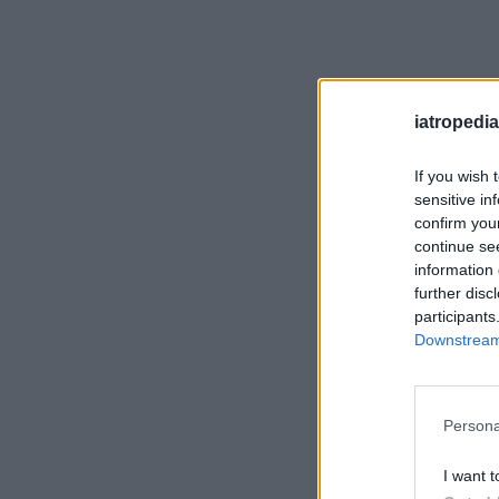
iatropedia
If you wish 
sensitive in
confirm you
continue se
information 
further disc
participants
Downstream 
Persona
I want t