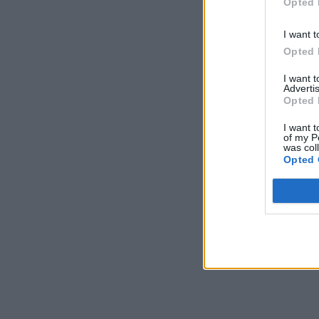
Opted 
I want t
Opted 
I want 
Advertis
Opted 
I want t
of my P
was col
Opted 