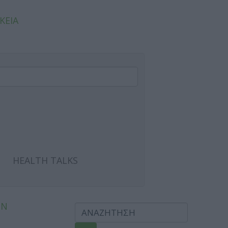
ΚΕΙΑ
HEALTH TALKS
ΩΝ