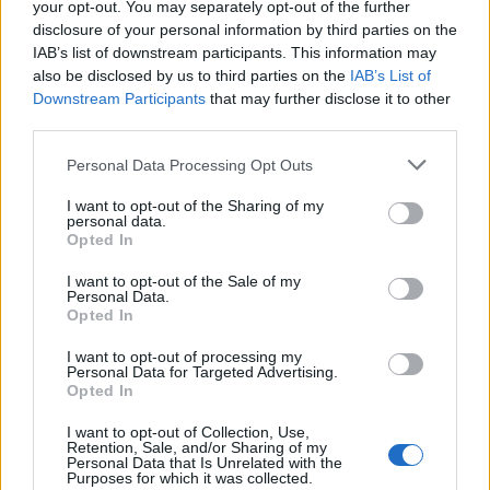
your opt-out. You may separately opt-out of the further
disclosure of your personal information by third parties on the
IAB’s list of downstream participants. This information may
ΕΙΔΗΣΕΙΣ
07 Αυγούστου 2026
19:33
also be disclosed by us to third parties on the
IAB’s List of
Downstream Participants
that may further disclose it to other
ΙΣΑ: «Καμπανάκι» για τον ιό του Δυτικού Νείλου στην
third parties.
Αττική – Τι ζητά από τις Αρχές
Personal Data Processing Opt Outs
I want to opt-out of the Sharing of my
personal data.
ΔΙΑΤΡΟΦΗ
07 Αυγούστου 2026
19:06
Opted In
Κεχρί: Πώς μια ενισχυμένη ποικιλία μπορεί να
I want to opt-out of the Sale of my
«γεμίσει» σίδηρο τα παιδιά, χωρίς παρενέργειες
Personal Data.
Opted In
I want to opt-out of processing my
Personal Data for Targeted Advertising.
Opted In
I want to opt-out of Collection, Use,
Retention, Sale, and/or Sharing of my
Personal Data that Is Unrelated with the
Purposes for which it was collected.