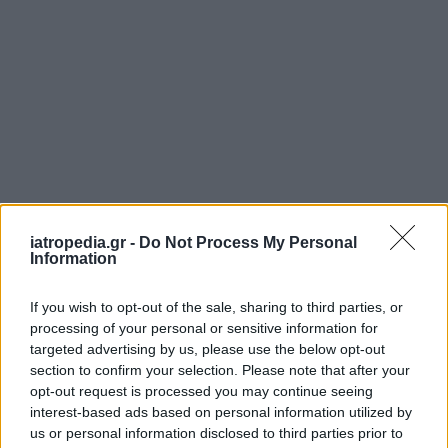
iatropedia.gr -
Do Not Process My Personal
ΡΟΗ ΕΙΔΗΣΕΩΝ
Information
If you wish to opt-out of the sale, sharing to third parties, or
processing of your personal or sensitive information for
ΥΓΕΙΑ
07 Αυγούστου 2026
20:01
targeted advertising by us, please use the below opt-out
section to confirm your selection. Please note that after your
Καύσωνας: Οι κίνδυνοι για όσους κάνουν θεραπεία
opt-out request is processed you may continue seeing
για διαβήτη και παχυσαρκία
interest-based ads based on personal information utilized by
us or personal information disclosed to third parties prior to