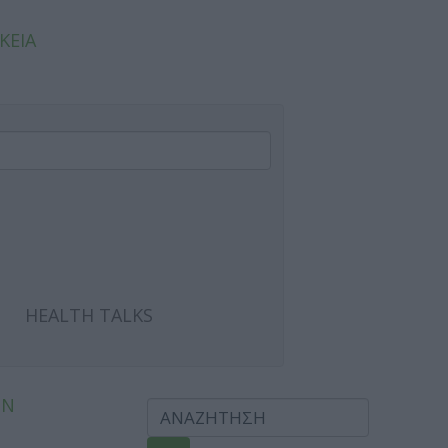
ΚΕΙΑ
HEALTH TALKS
ΩΝ