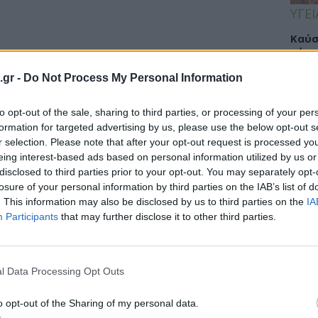
ΥΓΕΙ
Καύσ
κάνο
παχ
.gr -
Do Not Process My Personal Information
to opt-out of the sale, sharing to third parties, or processing of your per
formation for targeted advertising by us, please use the below opt-out s
ΕΙΔΗ
r selection. Please note that after your opt-out request is processed y
eing interest-based ads based on personal information utilized by us or
ΙΣΑ:
disclosed to third parties prior to your opt-out. You may separately opt-
Νείλ
losure of your personal information by third parties on the IAB’s list of
Αρχέ
. This information may also be disclosed by us to third parties on the
IA
Participants
that may further disclose it to other third parties.
ΔΙΑ
l Data Processing Opt Outs
19:0
o opt-out of the Sharing of my personal data.
Κεχρ