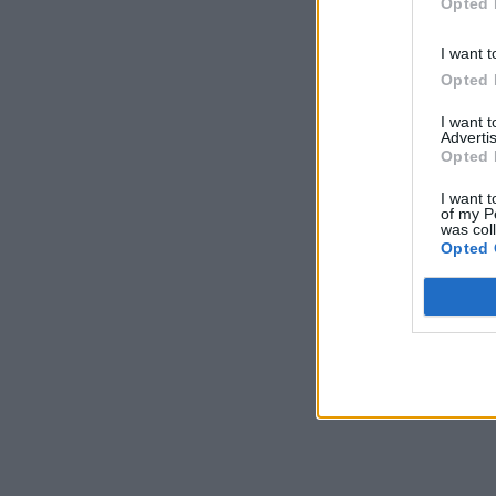
Opted 
I want t
Opted 
I want 
Advertis
Opted 
I want t
of my P
was col
Opted 