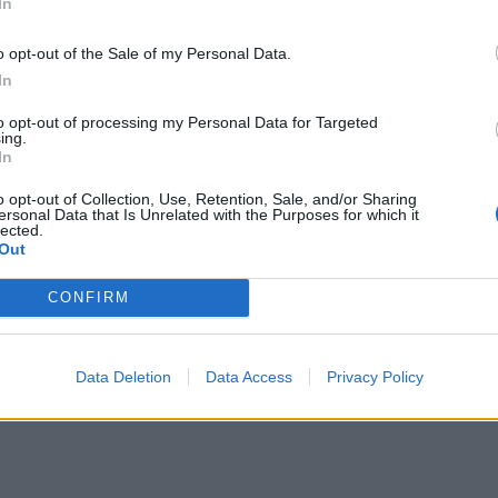
In
μπορ
χωρί
o opt-out of the Sale of my Personal Data.
In
to opt-out of processing my Personal Data for Targeted
ing.
In
o opt-out of Collection, Use, Retention, Sale, and/or Sharing
ersonal Data that Is Unrelated with the Purposes for which it
lected.
Out
CONFIRM
Data Deletion
Data Access
Privacy Policy