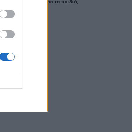
εί να «γεμίσει» σίδηρο τα παιδιά,
ς παρενέργειες