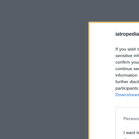
iatropedia
If you wish 
sensitive in
confirm you
continue se
information 
further disc
participants
Downstream 
Persona
I want t