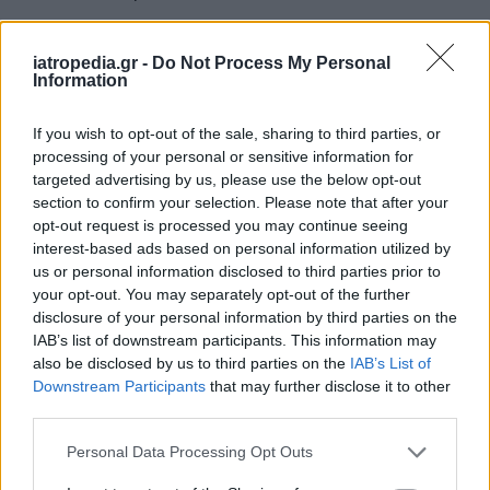
Καύσωνας: Οι κίνδυνοι για όσους κάνουν θεραπεία
για διαβήτη και παχυσαρκία
iatropedia.gr -
Do Not Process My Personal
Information
If you wish to opt-out of the sale, sharing to third parties, or
processing of your personal or sensitive information for
ΕΙΔΗΣΕΙΣ
07 Αυγούστου 2026
19:33
targeted advertising by us, please use the below opt-out
ΙΣΑ: «Καμπανάκι» για τον ιό του Δυτικού Νείλου στην
section to confirm your selection. Please note that after your
Αττική – Τι ζητά από τις Αρχές
opt-out request is processed you may continue seeing
interest-based ads based on personal information utilized by
us or personal information disclosed to third parties prior to
your opt-out. You may separately opt-out of the further
disclosure of your personal information by third parties on the
ΔΙΑΤΡΟΦΗ
07 Αυγούστου 2026
19:06
IAB’s list of downstream participants. This information may
also be disclosed by us to third parties on the
IAB’s List of
Κεχρί: Πώς μια ενισχυμένη ποικιλία μπορεί να
Downstream Participants
that may further disclose it to other
«γεμίσει» σίδηρο τα παιδιά, χωρίς παρενέργειες
third parties.
Personal Data Processing Opt Outs