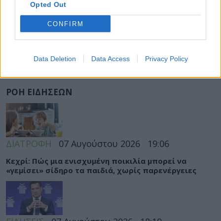
Opted Out
CONFIRM
Data Deletion
Data Access
Privacy Policy
ΡΟΗ ΕΙΔΗΣΕΩΝ
ΔΙΑΤΡΟΦΗ
07 Αυγούστου 2026
19:06
Κεχρί: Πώς μια ενισχυμένη ποικιλία μπορεί να
«γεμίσει» σίδηρο τα παιδιά, χωρίς παρενέργειες