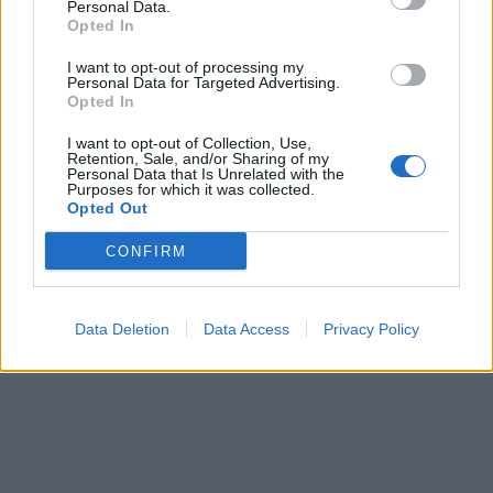
ισορροπημένη επιδερμίδα
Personal Data.
Opted In
I want to opt-out of processing my
Personal Data for Targeted Advertising.
Opted In
ΕΙΔΗΣΕΙΣ
07 Αυγούστου 2026
14:10
I want to opt-out of Collection, Use,
Βασιλακόπουλος για ιό Δυτικού Νείλου: Ποιες
Retention, Sale, and/or Sharing of my
Personal Data that Is Unrelated with the
περιοχές είναι στο «κόκκινο» – Περισσότερα
Purposes for which it was collected.
κρούσματα φέτος
Opted Out
CONFIRM
Data Deletion
Data Access
Privacy Policy