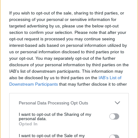
If you wish to opt-out of the sale, sharing to third parties, or
processing of your personal or sensitive information for
targeted advertising by us, please use the below opt-out
section to confirm your selection. Please note that after your
ΡΟΗ ΕΙΔΗΣΕΩΝ
opt-out request is processed you may continue seeing
interest-based ads based on personal information utilized by
us or personal information disclosed to third parties prior to
your opt-out. You may separately opt-out of the further
disclosure of your personal information by third parties on the
ΥΓΕΙΑ
07 Αυγούστου 2026
15:37
IAB’s list of downstream participants. This information may
also be disclosed by us to third parties on the
IAB’s List of
Πανδημίες: Πώς οι διεθνείς πτήσεις μπορούν να
προειδοποιήσουν για την επόμενη υγειονομική
Downstream Participants
that may further disclose it to other
απειλή
third parties.
Personal Data Processing Opt Outs
I want to opt-out of the Sharing of my
personal data.
ΟΜΟΡΦΙΑ
07 Αυγούστου 2026
14:38
Opted In
Ακμή προσώπου: Τα 3 βήματα για πιο καθαρή και
I want to opt-out of the Sale of my