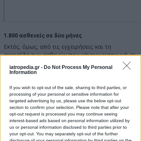
1.800 ασθενείς σε δύο μήνες
Εκτός, όμως, από τις εγχειρήσεις και τη
φροντίδα των ασθενών που κάνουν εισαγωγή, οι
δύο ορθοπεδικοί της Κλινικής
εφημερεύουν
iatropedia.gr -
Do Not Process My Personal
από 15 ημέρες ο καθένας τον μήνα
. Εξετάζουν
Information
επίσης τα επείγοντα περιστατικά, κάνουν το
Τακτικό Ορθοπεδικό Ιατρείο και
If you wish to opt-out of the sale, sharing to third parties, or
processing of your personal or sensitive information for
διεκπεραιώνουν όλες τις άλλες εργασίες (π.χ.
targeted advertising by us, please use the below opt-out
συμπλήρωμα εγγράφων) της Κλινικής. Και αυτό,
section to confirm your selection. Please note that after your
διότι η Κλινική τους δεν διαθέτει ούτε
opt-out request is processed you may continue seeing
ειδικευόμενους ιατρούς, ούτε ξεχωριστό
interest-based ads based on personal information utilized by
νοσηλευτικό προσωπικό.
us or personal information disclosed to third parties prior to
your opt-out. You may separately opt-out of the further
Έτσι, οι δύο γιατροί εξέτασαν το τελευταίο
disclosure of your personal information by third parties on the