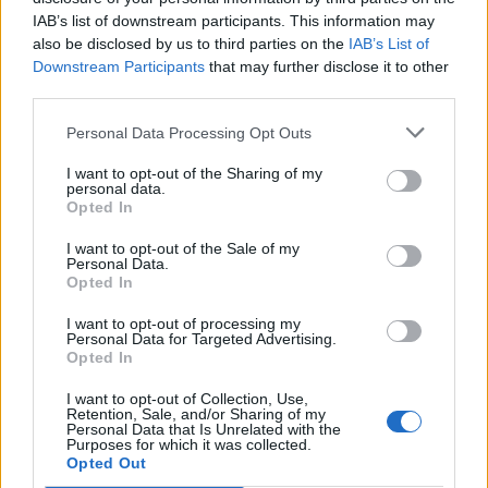
IAB’s list of downstream participants. This information may
δίμηνο:
also be disclosed by us to third parties on the
IAB’s List of
Περισσότερους από 1.650 ορθοπεδικούς
Downstream Participants
that may further disclose it to other
third parties.
ασθενείς στο Τμήμα Επειγόντων
Περιστατικών (ΤΕΠ).
Personal Data Processing Opt Outs
Περισσότερους από 150 ασθενείς στο
I want to opt-out of the Sharing of my
Τακτικό Ορθοπεδικό Ιατρείο.
personal data.
Opted In
Οι δύο γιατροί παρέστησαν επίσης στην
τοποθέτηση γύψου στους 250 από τους ασθενείς
I want to opt-out of the Sale of my
Personal Data.
που είχαν διακομισθεί στο ΤΕΠ. Το δε τακτικό
Opted In
ιατρείο το έκαναν μόνοι τους, χωρίς να υπάρχει
I want to opt-out of processing my
κάποιος να διαχειριστεί την ομαλή ροή των
Personal Data for Targeted Advertising.
Opted In
περιστατικών. Μοιραία λοιπόν υπήρξαν και
εντάσεις μεταξύ των ασθενών
.
I want to opt-out of Collection, Use,
Retention, Sale, and/or Sharing of my
Personal Data that Is Unrelated with the
Σημειώνεται ότι η Ορθοπεδική Κλινική στο
Purposes for which it was collected.
Νοσοκομείο Ζακύνθου λειτουργεί μαζί με την
Opted Out