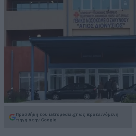
Προσθήκη του iatropedia.gr ως προτεινόμενη
πηγή στην Google