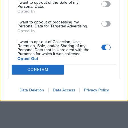
ΥΓΕΙΑ
05 Αυγούστου 2026
20:01
I want to opt-out of the Sale of my
Personal Data.
Πώς στυτική λειτουργία και σπέρμα «πλήττονται»
Opted In
από τη ζέστη – Μέτρα προστασίας στις διακοπές
I want to opt-out of processing my
Personal Data for Targeted Advertising.
Opted In
I want to opt-out of Collection, Use,
ΕΙΔΗΣΕΙΣ
05 Αυγούστου 2026
19:31
Retention, Sale, and/or Sharing of my
Personal Data that Is Unrelated with the
Purposes for which it was collected.
Γλυφάδα: Επιχείρηση διάσωσης 45χρονου που
Opted Out
παρασύρθηκε στα ανοιχτά
CONFIRM
Data Deletion
Data Access
Privacy Policy