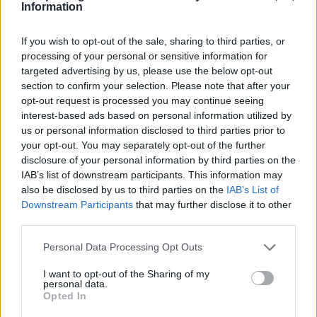
Information
If you wish to opt-out of the sale, sharing to third parties, or
processing of your personal or sensitive information for
targeted advertising by us, please use the below opt-out
section to confirm your selection. Please note that after your
opt-out request is processed you may continue seeing
interest-based ads based on personal information utilized by
ΡΟΗ ΕΙΔΗΣΕΩΝ
us or personal information disclosed to third parties prior to
your opt-out. You may separately opt-out of the further
disclosure of your personal information by third parties on the
IAB’s list of downstream participants. This information may
ΕΙΔΗΣΕΙΣ
05 Αυγούστου 2026
20:31
also be disclosed by us to third parties on the
IAB’s List of
Downstream Participants
that may further disclose it to other
Άδωνις Γεωργιάδης σε Λαμία και Σοφάδες: 7 νέα
third parties.
ασθενοφόρα, Ογκολογική Κλινική και ανακαινισμένο
Κέντρο Υγείας
Personal Data Processing Opt Outs
I want to opt-out of the Sharing of my
personal data.
Opted In