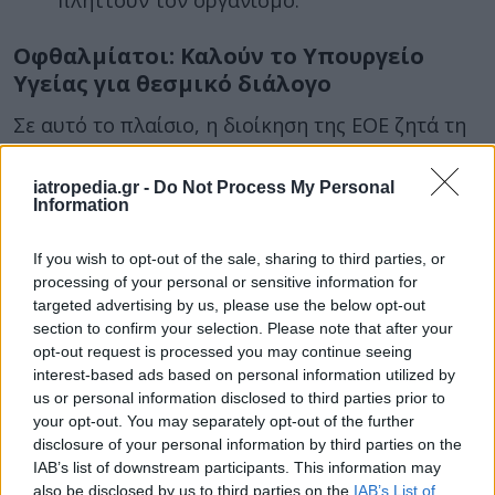
Οφθαλμίατοι: Καλούν το Υπουργείο
Υγείας για θεσμικό διάλογο
Σε αυτό το πλαίσιο, η διοίκηση της ΕΟΕ ζητά τη
διασφάλιση των διακριτών επιστημονικών
ρόλων
στον χώρο της υγείας, με αποκλειστικό
iatropedia.gr -
Do Not Process My Personal
Information
γνώμονα την ασφάλεια των πολιτών. Για τον
λόγο αυτό,
καλεί το υπουργείο Υγείας
σε
If you wish to opt-out of the sale, sharing to third parties, or
ουσιαστικό θεσμικό διάλογο και αιτείται άμεση
processing of your personal or sensitive information for
συνάντηση με τον υπουργό.
targeted advertising by us, please use the below opt-out
section to confirm your selection. Please note that after your
Ο πρόεδρος του Διοικητικού Συμβουλίου της
opt-out request is processed you may continue seeing
Ελληνικής Οφθαλμολογικής Εταιρείας, κ.
interest-based ads based on personal information utilized by
Χρήστος Πίτσας,
συμπυκνώνει τη θέση του
us or personal information disclosed to third parties prior to
your opt-out. You may separately opt-out of the further
ιατρικού κόσμου, δίνοντας το στίγμα της
disclosure of your personal information by third parties on the
επόμενης μέρας:
IAB’s list of downstream participants. This information may
also be disclosed by us to third parties on the
IAB’s List of