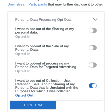
«Η όραση είναι δημόσιο αγαθό υγείας και ο ασθενής
Downstream Participants
that may further disclose it to other
δικαιούται πρώτα διάγνωση και μετά διόρθωση.
third parties.
Σεβόμαστε πλήρως τον ρόλο των Οπτικών –
Οπτομετρών· ακριβώς γι’ αυτό επιμένουμε στη
σαφή
Personal Data Processing Opt Outs
διάκριση ανάμεσα στην τεχνική πράξη και στην
I want to opt-out of the Sharing of my
ιατρική διάγνωση.
Δεν ζητούμε προνόμια —
personal data.
Opted In
ζητούμε ασφάλεια για τον πολίτη. Άλλωστε, η
διάκριση ανάμεσα στην ιατρική και στην οπτική /
I want to opt-out of the Sale of my
Personal Data.
οπτομετρική πράξη είναι διαχρονικά σαφής· δεν
Opted In
χρειάζεται επαναπροσδιορισμό, χρειάζεται να
I want to opt-out of processing my
γίνεται σεβαστή».
Personal Data for Targeted Advertising.
Opted In
Φωτογραφία: iStock
I want to opt-out of Collection, Use,
Retention, Sale, and/or Sharing of my
Personal Data that Is Unrelated with the
Purposes for which it was collected.
Opted Out
CONFIRM