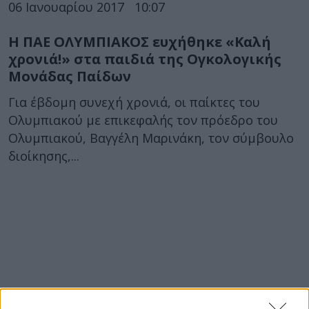
06 Ιανουαρίου 2017
10:07
Η ΠΑΕ ΟΛΥΜΠΙΑΚΟΣ ευχήθηκε «Καλή
χρονιά!» στα παιδιά της Ογκολογικής
Μονάδας Παίδων
Για έβδομη συνεχή χρονιά, οι παίκτες του
Ολυμπιακού με επικεφαλής τον πρόεδρο του
Ολυμπιακού, Βαγγέλη Μαρινάκη, τον σύμβουλο
διοίκησης,...