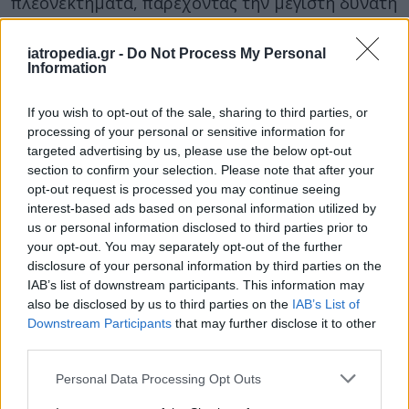
πλεονεκτήματα, παρέχοντας την μεγίστη δυνατή
ασφάλεια και άνεση στον ασθενή
ελαχιστοποιώντας μάλιστα την παραμονή του
iatropedia.gr -
Do Not Process My Personal
Information
στην ανάνηψη.
Με την λειτουργία του νέου αυτού μηχανήματος
If you wish to opt-out of the sale, sharing to third parties, or
στο νοσοκομείο,
απλοποιούνται οι ρυθμίσεις
processing of your personal or sensitive information for
targeted advertising by us, please use the below opt-out
που χρειάζονται να γίνουν κατά την
section to confirm your selection. Please note that after your
διάρκεια της αναισθησίας
, βοηθώντας έτσι και
opt-out request is processed you may continue seeing
τον γιατρό ενώ υπάρχει και σημαντική μείωση
interest-based ads based on personal information utilized by
του συνολικού κόστους λειτουργίας.
us or personal information disclosed to third parties prior to
your opt-out. You may separately opt-out of the further
Πηγή / Φωτογραφία: ΑΠΕ – ΜΠΕ / Tεκτονικό
disclosure of your personal information by third parties on the
Ίδρυμα
IAB’s list of downstream participants. This information may
also be disclosed by us to third parties on the
IAB’s List of
Downstream Participants
that may further disclose it to other
third parties.
Personal Data Processing Opt Outs