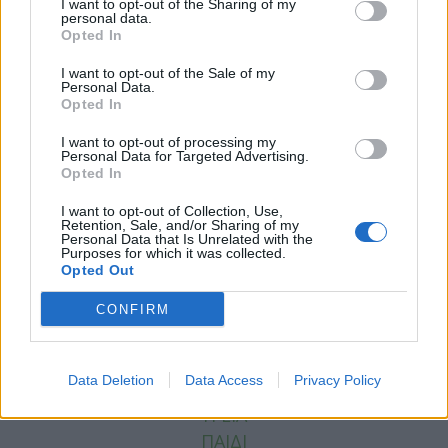
I want to opt-out of the Sharing of my
personal data.
Opted In
I want to opt-out of the Sale of my
Personal Data.
Opted In
I want to opt-out of processing my
Personal Data for Targeted Advertising.
Facebook
Twitter
Opted In
Tags:
ΟΓΚΟΛΟΓΙΚΟ ΝΟΣΟΚΟΜΕΙΟ
,
ΟΓΚΟΛΟΓΙΚΟ
I want to opt-out of Collection, Use,
Retention, Sale, and/or Sharing of my
ΝΟΣΟΚΟΜΕΙΟ ΠΑΙΔΩΝ
Personal Data that Is Unrelated with the
Purposes for which it was collected.
Opted Out
CONFIRM
ΚΑΤΗΓΟΡΙΕΣ
Data Deletion
Data Access
Privacy Policy
ΕΙΔΗΣΕΙΣ
ΥΓΕΙΑ
ΠΑΙΔΙ