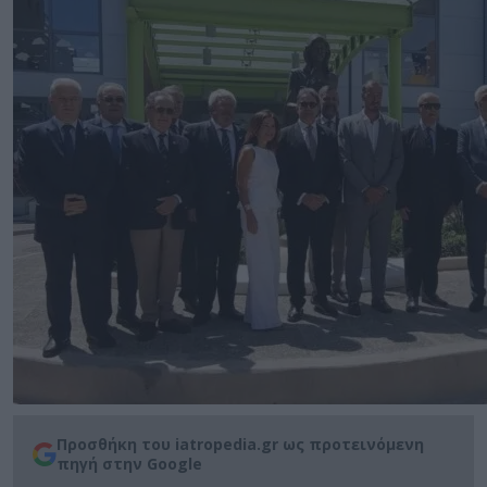
Προσθήκη του iatropedia.gr ως προτεινόμενη
πηγή στην Google