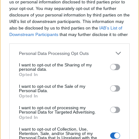
us or personal information disclosed to third parties prior to
your opt-out. You may separately opt-out of the further
Παραμελημένη η οδοντιατρική
disclosure of your personal information by third parties on the
φροντίδα στην Ελλάδα: Στο 38,2% η
IAB’s list of downstream participants. This information may
ιδιωτική δαπάνη και 0% η δημόσια
also be disclosed by us to third parties on the
IAB’s List of
Downstream Participants
that may further disclose it to other
Πρόσφατη μελέτη αποκαλύπτει μια
third parties.
απογοητευτική εικόνα για την οδοντιατρική
Personal Data Processing Opt Outs
περίθαλψη ενηλίκων και παιδιών στην Ελλάδα.
I want to opt-out of the Sharing of my
personal data.
Opted In
I want to opt-out of the Sale of my
Personal Data.
Opted In
I want to opt-out of processing my
Personal Data for Targeted Advertising.
Opted In
22 Ιουνίου 2023
14:30
I want to opt-out of Collection, Use,
Οδοντίατροι: Σφοδρή αντίδραση στις
Retention, Sale, and/or Sharing of my
Personal Data that Is Unrelated with the