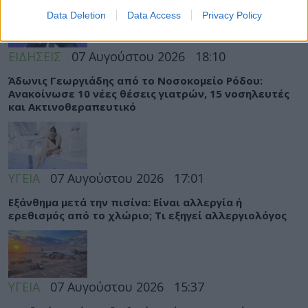
Data Deletion
Data Access
Privacy Policy
ΕΙΔΗΣΕΙΣ
07 Αυγούστου 2026
18:10
Άδωνις Γεωργιάδης από το Νοσοκομείο Ρόδου:
Ανακοίνωσε 10 νέες θέσεις γιατρών, 15 νοσηλευτές
και Ακτινοθεραπευτικό
ΥΓΕΙΑ
07 Αυγούστου 2026
17:01
Εξάνθημα μετά την πισίνα: Είναι αλλεργία ή
ερεθισμός από το χλώριο; Τι εξηγεί αλλεργιολόγος
ΥΓΕΙΑ
07 Αυγούστου 2026
15:37