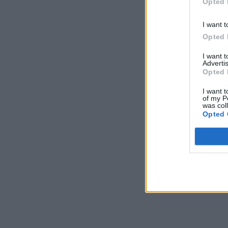
Opted 
I want t
Opted 
I want 
Advertis
Opted 
I want t
of my P
was col
Opted 