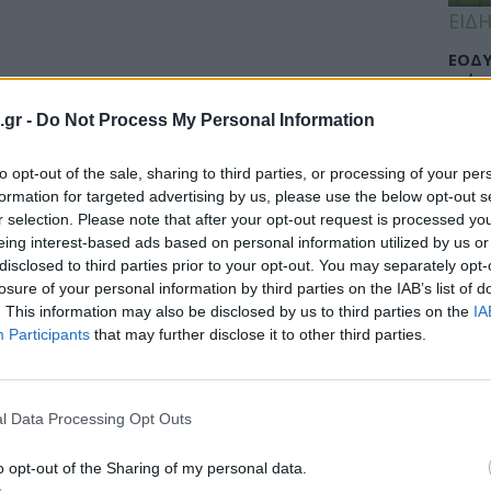
ΕΙΔΗ
ΕΟΔΥ
γρίπ
.gr -
Do Not Process My Personal Information
to opt-out of the sale, sharing to third parties, or processing of your per
ΕΙΔΗ
formation for targeted advertising by us, please use the below opt-out s
ρκωτικά! Θραύση κάνει ουσία με 2
r selection. Please note that after your opt-out request is processed y
Σαμο
eing interest-based ads based on personal information utilized by us or
διάσ
disclosed to third parties prior to your opt-out. You may separately opt-
δύσβ
ωτικών έχουν να παλέψουν με το
losure of your personal information by third parties on the IAB’s list of
. This information may also be disclosed by us to third parties on the
IA
 τους οδηγεί όλο...
Participants
that may further disclose it to other third parties.
ΥΓΕΙ
l Data Processing Opt Outs
5 σο
πάθο
και 
o opt-out of the Sharing of my personal data.