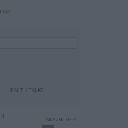
ΚΕΙΑ
HEALTH TALKS
ΩΝ