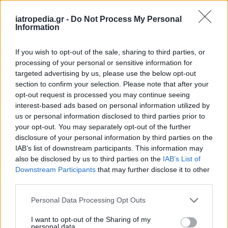
iatropedia.gr -
Do Not Process My Personal
Information
ΕΙΔΗΣΕΙΣ
07 Αυγούστου 2026
18:10
If you wish to opt-out of the sale, sharing to third parties, or
processing of your personal or sensitive information for
Άδωνις Γεωργιάδης από Γ.Ν. Ρόδου: Νέες προσλήψεις
και «πράσινο φως» για το Ακτινοθεραπευτικό
targeted advertising by us, please use the below opt-out
Κέντρο
section to confirm your selection. Please note that after your
opt-out request is processed you may continue seeing
interest-based ads based on personal information utilized by
us or personal information disclosed to third parties prior to
your opt-out. You may separately opt-out of the further
ΥΓΕΙΑ
07 Αυγούστου 2026
17:01
disclosure of your personal information by third parties on the
IAB’s list of downstream participants. This information may
Εξάνθημα μετά την πισίνα: Είναι αλλεργία ή
also be disclosed by us to third parties on the
IAB’s List of
ερεθισμός από το χλώριο; Τι εξηγεί αλλεργιολόγος
Downstream Participants
that may further disclose it to other
third parties.
Personal Data Processing Opt Outs
I want to opt-out of the Sharing of my
personal data.