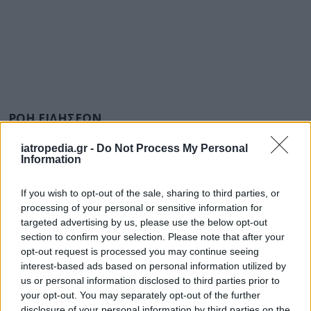
ΡΟΗ ΕΙΔΗΣΕΩΝ
iatropedia.gr -
Do Not Process My Personal
Information
ΕΙΔΗΣΕΙΣ
06 Αυγούστου 2026
14:43
If you wish to opt-out of the sale, sharing to third parties, or
processing of your personal or sensitive information for
Ελλείψεις Φαρμάκων: Ευρεία σύσκεψη στον ΕΟΦ για
targeted advertising by us, please use the below opt-out
την επάρκεια και την ασφάλεια της εφοδιαστικής
section to confirm your selection. Please note that after your
αλυσίδας
opt-out request is processed you may continue seeing
interest-based ads based on personal information utilized by
us or personal information disclosed to third parties prior to
your opt-out. You may separately opt-out of the further
disclosure of your personal information by third parties on the