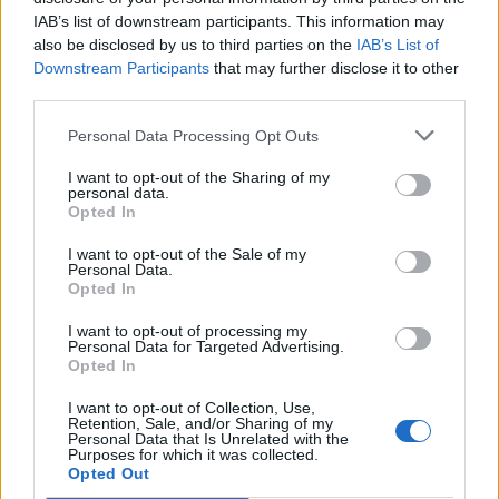
ΠΑΙΔΙ
06 Αυγούστου 2026
14:25
IAB’s list of downstream participants. This information may
Παιδιά στην πισίνα: 6 απαράβατοι κανόνες για την
also be disclosed by us to third parties on the
IAB’s List of
πρόληψη του πνιγμού
Downstream Participants
that may further disclose it to other
third parties.
Personal Data Processing Opt Outs
ΕΙΔΗΣΕΙΣ
06 Αυγούστου 2026
13:33
I want to opt-out of the Sharing of my
personal data.
Opted In
Ιός Δυτικού Νείλου: Στα 65 τα κρούσματα στην
Ελλάδα και 6 θάνατοι – Οι περιοχές υψηλού κινδύνου
I want to opt-out of the Sale of my
Personal Data.
Opted In
I want to opt-out of processing my
Personal Data for Targeted Advertising.
Opted In
I want to opt-out of Collection, Use,
Retention, Sale, and/or Sharing of my
Personal Data that Is Unrelated with the
Purposes for which it was collected.
Opted Out