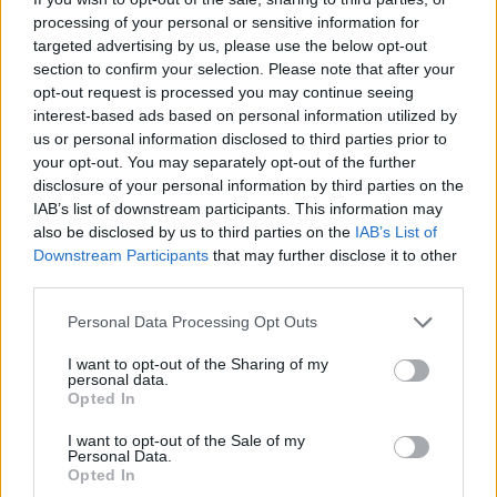
Να εκτείνεται έως κάτω από το πιγούνι
processing of your personal or sensitive information for
Εν όσω το παιδί φορά την ασπίδα, πρέπει να
targeted advertising by us, please use the below opt-out
section to confirm your selection. Please note that after your
είναι πολύ προσεκτικό για
να αποφευχθούν
opt-out request is processed you may continue seeing
ατυχήματα
που μπορεί να σπάσουν την ασπίδα,
interest-based ads based on personal information utilized by
τραυματίζοντας το παιδί.
us or personal information disclosed to third parties prior to
your opt-out. You may separately opt-out of the further
Τι ισχύει για την άθληση
disclosure of your personal information by third parties on the
IAB’s list of downstream participants. This information may
Τα παιδιά
δεν πρέπει να φορούν μάσκα
όταν
also be disclosed by us to third parties on the
IAB’s List of
ασχολούνται με δραστηριότητες, όπως
τρέξιμο
,
Downstream Participants
that may further disclose it to other
third parties.
άλματα ή παιχνίδι στον παιδότοπο
. Όταν,
όμως, διοργανώνονται τέτοιου είδους
Personal Data Processing Opt Outs
δραστηριότητες για παιδιά, είναι σημαντικό
να
I want to opt-out of the Sharing of my
λαμβάνονται τα άλλα μέτρα προστασίας
:
personal data.
Opted In
Τήρηση απόστασης τουλάχιστον 1 μέτρου
από τα άλλα παιδιά
I want to opt-out of the Sale of my
Personal Data.
Περιορισμός του αριθμού των παιδιών που
Opted In