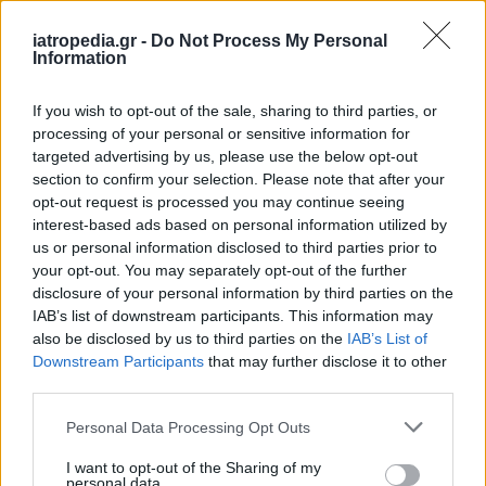
iatropedia.gr -
Do Not Process My Personal
Information
ΕΙΔΗΣΕΙΣ
08 Αυγούστου 2026
16:54
If you wish to opt-out of the sale, sharing to third parties, or
processing of your personal or sensitive information for
Γεωργιάδης: Αιχμηρή ανάρτηση για συνδικαλιστή που
μιλούσε για «διάλυση» του ΕΣΥ και αργότερα
targeted advertising by us, please use the below opt-out
ευχαρίστησε το Μποδοσάκειο
section to confirm your selection. Please note that after your
opt-out request is processed you may continue seeing
interest-based ads based on personal information utilized by
us or personal information disclosed to third parties prior to
your opt-out. You may separately opt-out of the further
ΥΓΕΙΑ
08 Αυγούστου 2026
15:01
disclosure of your personal information by third parties on the
IAB’s list of downstream participants. This information may
Το φαρμακείο των διακοπών: Τι να πάρετε μαζί σας
also be disclosed by us to third parties on the
IAB’s List of
για πονοκέφαλο, αλλεργίες, δυσπεψία και τραύματα
Downstream Participants
that may further disclose it to other
third parties.
Personal Data Processing Opt Outs
I want to opt-out of the Sharing of my
personal data.