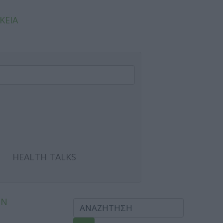
ΚΕΙΑ
HEALTH TALKS
ΩΝ