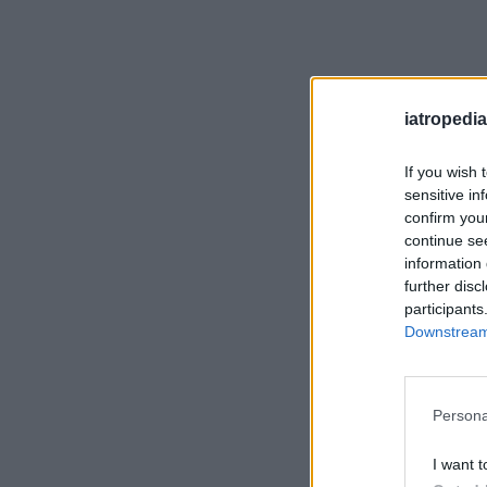
iatropedia
If you wish 
sensitive in
confirm you
continue se
information 
further disc
participants
Downstream 
Persona
I want t