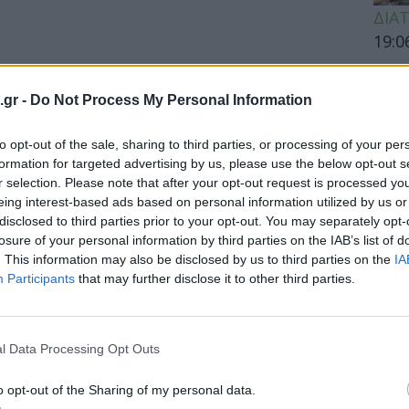
ΔΙΑ
19:0
Κεχρ
μπορ
.gr -
Do Not Process My Personal Information
χωρί
to opt-out of the sale, sharing to third parties, or processing of your per
formation for targeted advertising by us, please use the below opt-out s
r selection. Please note that after your opt-out request is processed y
ΕΙΔΗ
eing interest-based ads based on personal information utilized by us or
disclosed to third parties prior to your opt-out. You may separately opt-
Άδων
losure of your personal information by third parties on the IAB’s list of
προσ
. This information may also be disclosed by us to third parties on the
IA
Ακτι
Participants
that may further disclose it to other third parties.
l Data Processing Opt Outs
ΥΓΕΙ
o opt-out of the Sharing of my personal data.
Εξάν