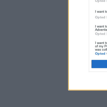
Opted 
I want t
Opted 
I want 
Advertis
Opted 
I want t
of my P
was col
Opted 