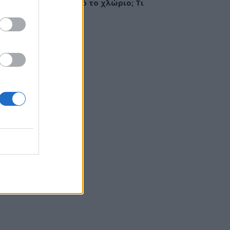
ργία ή ερεθισμός από το χλώριο; Τι
εί αλλεργιολόγος