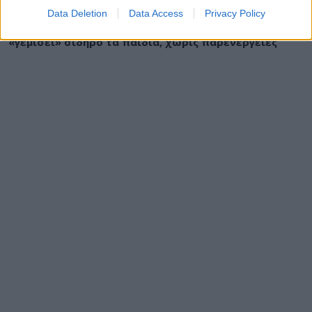
ΔΙΑΤΡΟΦΗ
07 Αυγούστου 2026
19:06
Data Deletion
Data Access
Privacy Policy
Κεχρί: Πώς μια ενισχυμένη ποικιλία μπορεί να
«γεμίσει» σίδηρο τα παιδιά, χωρίς παρενέργειες