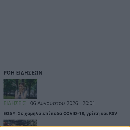
ΡΟΗ ΕΙΔΗΣΕΩΝ
ΕΙΔΗΣΕΙΣ
06 Αυγούστου 2026
20:01
ΕΟΔΥ: Σε χαμηλά επίπεδα COVID-19, γρίπη και RSV