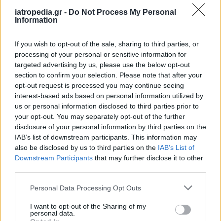
iatropedia.gr -
Do Not Process My Personal
Information
ΕΙΔΗΣΕΙΣ
06 Αυγούστου 2026
19:30
Σαμοθράκη: Αγωνιώδης επιχείρηση διάσωσης
If you wish to opt-out of the sale, sharing to third parties, or
15χρονης – Τραυματίστηκε σε δύσβατο σημείο στη
processing of your personal or sensitive information for
Γριά Βάθρα
targeted advertising by us, please use the below opt-out
section to confirm your selection. Please note that after your
opt-out request is processed you may continue seeing
interest-based ads based on personal information utilized by
us or personal information disclosed to third parties prior to
ΥΓΕΙΑ
06 Αυγούστου 2026
19:01
your opt-out. You may separately opt-out of the further
5 σοβαρές λοιμώξεις που μπορεί να πάθουμε από το
disclosure of your personal information by third parties on the
νερό σε πισίνες, λίμνες και ποτάμια – Μέτρα
IAB’s list of downstream participants. This information may
προστασίας
also be disclosed by us to third parties on the
IAB’s List of
Downstream Participants
that may further disclose it to other
third parties.
Personal Data Processing Opt Outs
I want to opt-out of the Sharing of my
personal data.