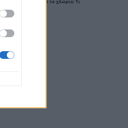
ργία ή ερεθισμός από το χλώριο; Τι
εί αλλεργιολόγος