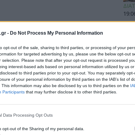
ΔΙΑ
19:0
Κεχρ
μπορ
.gr -
Do Not Process My Personal Information
χωρί
to opt-out of the sale, sharing to third parties, or processing of your per
formation for targeted advertising by us, please use the below opt-out s
τας η Ελλάδα ως προς την ευζωία
r selection. Please note that after your opt-out request is processed y
ΕΙΔΗ
eing interest-based ads based on personal information utilized by us or
disclosed to third parties prior to your opt-out. You may separately opt-
Άδων
ας άνθρωπος τρίτης ηλικίας είναι η Ελβετία
losure of your personal information by third parties on the IAB’s list of
προσ
. This information may also be disclosed by us to third parties on the
IA
...
Ακτι
Participants
that may further disclose it to other third parties.
l Data Processing Opt Outs
ΥΓΕΙ
o opt-out of the Sharing of my personal data.
Εξάν