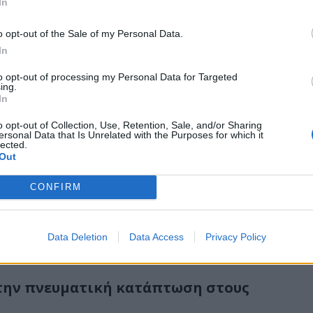
In
αλλε
εξηγ
o opt-out of the Sale of my Personal Data.
In
: Όλες οι εξελίξεις!
to opt-out of processing my Personal Data for Targeted
ing.
με θέμα «Εισαγωγή στη Συνολική Γηριατρική
In
ας Μελέτης και Έρευνας της Γήρανσης...
o opt-out of Collection, Use, Retention, Sale, and/or Sharing
ersonal Data that Is Unrelated with the Purposes for which it
lected.
Out
CONFIRM
Data Deletion
Data Access
Privacy Policy
 την πνευματική κατάπτωση στους