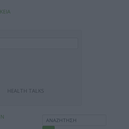
ΚΕΙΑ
HEALTH TALKS
ΩΝ