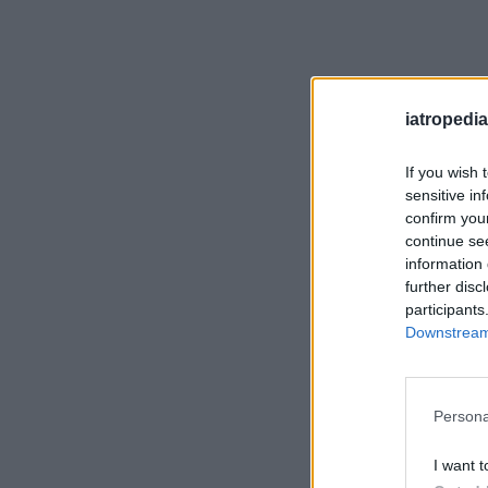
iatropedia
If you wish 
sensitive in
confirm you
continue se
information 
further disc
participants
Downstream 
Persona
I want t