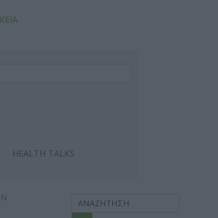
ΚΕΙΑ
HEALTH TALKS
ΩΝ