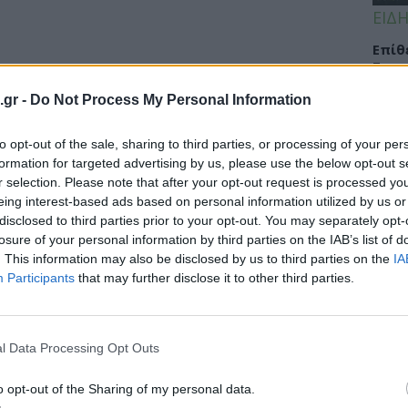
ΕΙΔΗ
Eπίθ
Σταυ
μαλλ
.gr -
Do Not Process My Personal Information
to opt-out of the sale, sharing to third parties, or processing of your per
formation for targeted advertising by us, please use the below opt-out s
ΕΙΔΗ
r selection. Please note that after your opt-out request is processed y
eing interest-based ads based on personal information utilized by us or
Νοσο
disclosed to third parties prior to your opt-out. You may separately opt-
τομο
losure of your personal information by third parties on the IAB’s list of
λειτ
. This information may also be disclosed by us to third parties on the
IA
Αυγ
Participants
that may further disclose it to other third parties.
l Data Processing Opt Outs
ΕΙΔΗ
Αλτσ
o opt-out of the Sharing of my personal data.
εφαρ