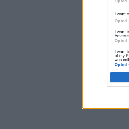
Opted 
I want t
Opted 
I want 
Advertis
Opted 
I want t
of my P
was col
Opted 