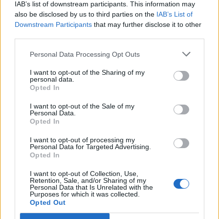
IAB’s list of downstream participants. This information may
αποχωρεί ο πρόεδρος του ΕΟΦ ! Η
also be disclosed by us to third parties on the
IAB’s List of
επιστολή παραίτησης και οι κόντρες
Downstream Participants
that may further disclose it to other
third parties.
Με βολές για έλλειψη προσωπικού και εθνικής
στρατηγικής για το φάρμακο αποχωρεί από τον
Personal Data Processing Opt Outs
Εθνικό Οργανισμό Φαρμάκων ο πρόεδρος...
I want to opt-out of the Sharing of my
personal data.
Opted In
I want to opt-out of the Sale of my
Personal Data.
Opted In
I want to opt-out of processing my
Personal Data for Targeted Advertising.
Opted In
26 Ιουνίου 2013
20:47
I want to opt-out of Collection, Use,
Retention, Sale, and/or Sharing of my
Σύννεφο παραιτήσεων στην Υγεία!
Personal Data that Is Unrelated with the
Purposes for which it was collected.
Φεύγει και ο πρόεδρος του ΕΟΦ. Όλο το
Opted Out
παρασκήνιο