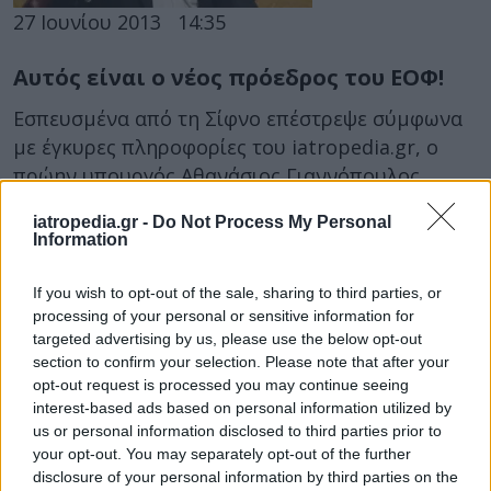
27 Ιουνίου 2013
14:35
Αυτός είναι ο νέος πρόεδρος του ΕΟΦ!
Εσπευσμένα από τη Σίφνο επέστρεψε σύμφωνα
με έγκυρες πληροφορίες του iatropedia.gr, ο
πρώην υπουργός Αθανάσιος Γιαννόπουλος
καθώς εκλήθη από...
iatropedia.gr -
Do Not Process My Personal
Information
If you wish to opt-out of the sale, sharing to third parties, or
processing of your personal or sensitive information for
targeted advertising by us, please use the below opt-out
section to confirm your selection. Please note that after your
opt-out request is processed you may continue seeing
interest-based ads based on personal information utilized by
27 Ιουνίου 2013
08:13
us or personal information disclosed to third parties prior to
your opt-out. You may separately opt-out of the further
Με σπόντες για φάρμακο-προσωπικό
disclosure of your personal information by third parties on the