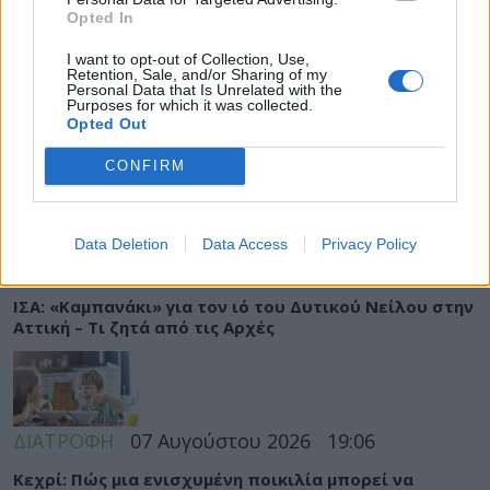
Opted In
I want to opt-out of Collection, Use,
Retention, Sale, and/or Sharing of my
Personal Data that Is Unrelated with the
ΥΓΕΙΑ
07 Αυγούστου 2026
20:01
Purposes for which it was collected.
Opted Out
Καύσωνας: Οι κίνδυνοι για όσους κάνουν θεραπεία
για διαβήτη και παχυσαρκία
CONFIRM
Data Deletion
Data Access
Privacy Policy
ΕΙΔΗΣΕΙΣ
07 Αυγούστου 2026
19:33
ΙΣΑ: «Καμπανάκι» για τον ιό του Δυτικού Νείλου στην
Αττική – Τι ζητά από τις Αρχές
ΔΙΑΤΡΟΦΗ
07 Αυγούστου 2026
19:06
Κεχρί: Πώς μια ενισχυμένη ποικιλία μπορεί να