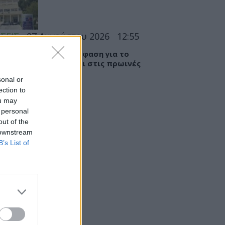
ΣΕΙΣ
07 Αυγούστου 2026
12:55
Π: Αιφνιδιαστική απόφαση για το
ανόγλειο το εντάσσει στις πρωινές
ερίες της Αττικής
sonal or
ection to
ou may
 personal
out of the
 downstream
B’s List of