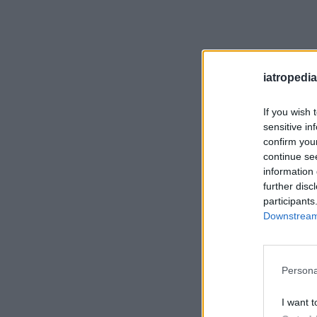
iatropedia
If you wish 
sensitive in
confirm you
continue se
information 
further disc
participants
Downstream 
Persona
I want t