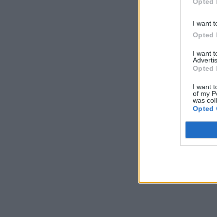
Opted 
I want t
Opted 
I want 
Advertis
Opted 
I want t
of my P
was col
Opted 