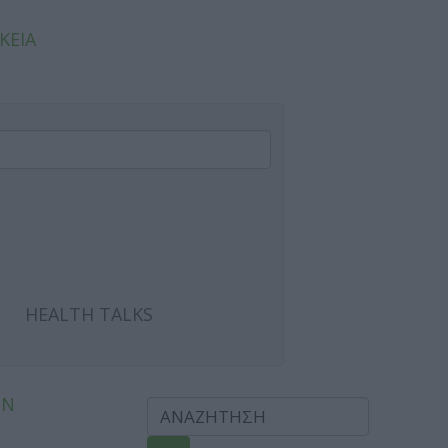
ΚΕΙΑ
HEALTH TALKS
ΩΝ