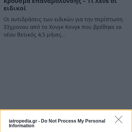
κρούσμα επαναμόλυνσης – Τι λένε οι
ειδικοί
Οι αντιδράσεις των ειδικών για την περίπτωση
33χρονου από το Χονγκ Κονγκ που βρέθηκε εκ
νέου θετικός 4,5 μήνες...
iatropedia.gr -
Do Not Process My Personal
Information