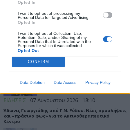
Opted In
I want to opt-out of processing my
Personal Data for Targeted Advertising.
Opted In
ΡΟΗ ΕΙΔΗΣΕΩΝ
I want to opt-out of Collection, Use,
Retention, Sale, and/or Sharing of my
Personal Data that Is Unrelated with the
Purposes for which it was collected.
Opted Out
ΔΙΑΤΡΟΦΗ
07 Αυγούστου 2026
19:06
CONFIRM
Κεχρί: Πώς μια ενισχυμένη ποικιλία μπορεί να
«γεμίσει» σίδηρο τα παιδιά, χωρίς παρενέργειες
Data Deletion
Data Access
Privacy Policy
ΕΙΔΗΣΕΙΣ
07 Αυγούστου 2026
18:10
Άδωνις Γεωργιάδης από Γ.Ν. Ρόδου: Νέες προσλήψεις
και «πράσινο φως» για το Ακτινοθεραπευτικό
Κέντρο