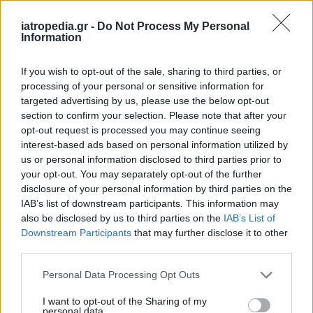
Κέντρο Υγείας
iatropedia.gr -
Do Not Process My Personal
Information
If you wish to opt-out of the sale, sharing to third parties, or
ΥΓΕΙΑ
05 Αυγούστου 2026
20:01
processing of your personal or sensitive information for
Πώς στυτική λειτουργία και σπέρμα «πλήττονται»
targeted advertising by us, please use the below opt-out
από τη ζέστη – Μέτρα προστασίας στις διακοπές
section to confirm your selection. Please note that after your
opt-out request is processed you may continue seeing
interest-based ads based on personal information utilized by
us or personal information disclosed to third parties prior to
your opt-out. You may separately opt-out of the further
ΕΙΔΗΣΕΙΣ
05 Αυγούστου 2026
19:31
disclosure of your personal information by third parties on the
IAB’s list of downstream participants. This information may
Γλυφάδα: Επιχείρηση διάσωσης 45χρονου που
also be disclosed by us to third parties on the
IAB’s List of
παρασύρθηκε στα ανοιχτά
Downstream Participants
that may further disclose it to other
third parties.
Personal Data Processing Opt Outs
I want to opt-out of the Sharing of my
personal data.