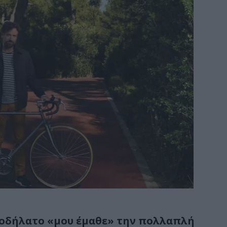
ποδήλατο «μου έμαθε» την πολλαπλή