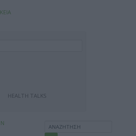
ΚΕΙΑ
HEALTH TALKS
ΩΝ