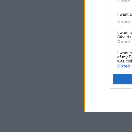
Opted 
I want t
Opted 
I want 
Advertis
Opted 
I want t
of my P
was col
Opted 