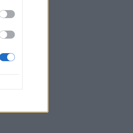
η και RSV