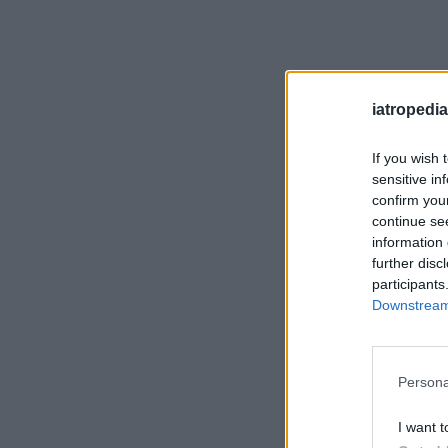
iatropedia
If you wish 
sensitive in
confirm you
continue se
information 
further disc
participants
Downstream 
Persona
I want t