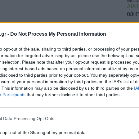
ΔΙΑ
08:4
Διατ
δίαι
.gr -
Do Not Process My Personal Information
δεν ε
to opt-out of the sale, sharing to third parties, or processing of your per
formation for targeted advertising by us, please use the below opt-out s
r selection. Please note that after your opt-out request is processed y
ΥΓΕΙ
eing interest-based ads based on personal information utilized by us or
disclosed to third parties prior to your opt-out. You may separately opt-
Euro
losure of your personal information by third parties on the IAB’s list of
στην
. This information may also be disclosed by us to third parties on the
IA
για τ
Participants
that may further disclose it to other third parties.
l Data Processing Opt Outs
ΕΙΔΗ
o opt-out of the Sharing of my personal data.
ΕΟΔΥ