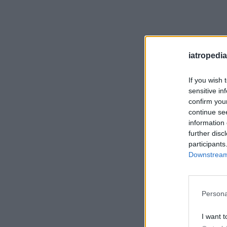
iatropedia
If you wish 
sensitive in
confirm you
continue se
information 
further disc
participants
Downstream 
Persona
I want t