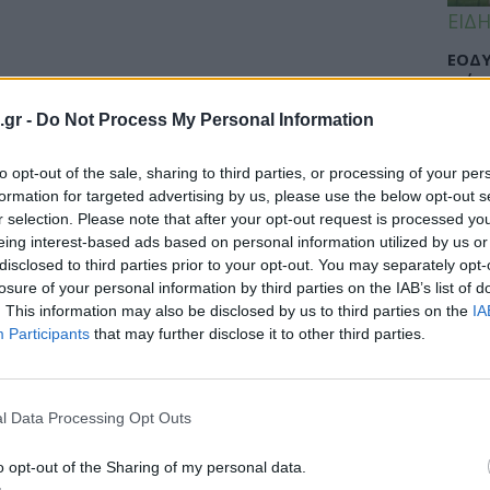
ΕΙΔΗ
ΕΟΔΥ
γρίπ
.gr -
Do Not Process My Personal Information
to opt-out of the sale, sharing to third parties, or processing of your per
ΕΙΔΗ
formation for targeted advertising by us, please use the below opt-out s
r selection. Please note that after your opt-out request is processed y
Σαμο
eing interest-based ads based on personal information utilized by us or
διάσ
disclosed to third parties prior to your opt-out. You may separately opt-
δύσβ
losure of your personal information by third parties on the IAB’s list of
. This information may also be disclosed by us to third parties on the
IA
Participants
that may further disclose it to other third parties.
ΥΓΕΙ
l Data Processing Opt Outs
5 σο
πάθο
και 
o opt-out of the Sharing of my personal data.