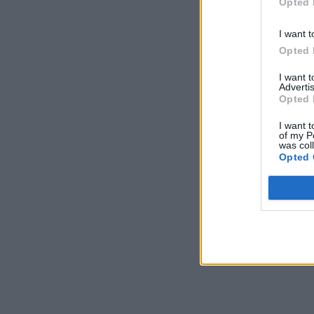
Opted 
I want t
Opted 
I want 
Advertis
Opted 
I want t
of my P
was col
Opted 