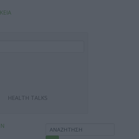
ΚΕΙΑ
HEALTH TALKS
ΩΝ