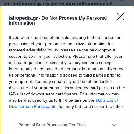
και «πράσινο φως» για το Ακτινοθεραπευτικό
Κέντρο
iatropedia.gr -
Do Not Process My Personal
Information
If you wish to opt-out of the sale, sharing to third parties, or
ΥΓΕΙΑ
07 Αυγούστου 2026
17:01
processing of your personal or sensitive information for
targeted advertising by us, please use the below opt-out
Εξάνθημα μετά την πισίνα: Είναι αλλεργία ή
ερεθισμός από το χλώριο; Τι εξηγεί αλλεργιολόγος
section to confirm your selection. Please note that after your
opt-out request is processed you may continue seeing
interest-based ads based on personal information utilized by
us or personal information disclosed to third parties prior to
your opt-out. You may separately opt-out of the further
ΥΓΕΙΑ
07 Αυγούστου 2026
15:37
disclosure of your personal information by third parties on the
IAB’s list of downstream participants. This information may
Πανδημίες: Πώς οι διεθνείς πτήσεις μπορούν να
also be disclosed by us to third parties on the
IAB’s List of
προειδοποιήσουν για την επόμενη υγειονομική
Downstream Participants
that may further disclose it to other
απειλή
third parties.
Personal Data Processing Opt Outs