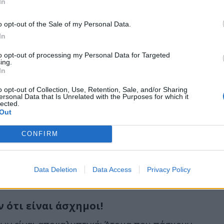
In
o opt-out of the Sale of my Personal Data.
In
οδηγούν στις αυτοκτονίες!
to opt-out of processing my Personal Data for Targeted
ing.
τι οι …ωραίοι έχουν χρέη, σε εποχή
In
 να ακουστεί ως...
o opt-out of Collection, Use, Retention, Sale, and/or Sharing
ersonal Data that Is Unrelated with the Purposes for which it
lected.
Out
CONFIRM
Data Deletion
Data Access
Privacy Policy
 ότι είναι άσχημοι!