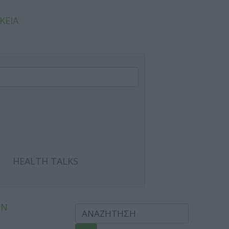
ΚΕΙΑ
HEALTH TALKS
ΩΝ