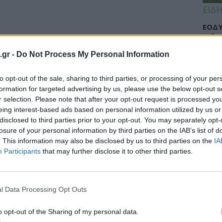
ΕΙΔΗ
ΕΟΔΥ
γρίπ
.gr -
Do Not Process My Personal Information
to opt-out of the sale, sharing to third parties, or processing of your per
ΕΙΔΗ
formation for targeted advertising by us, please use the below opt-out s
ικό δίκτυο» κατά των αυτοκτονιών
r selection. Please note that after your opt-out request is processed y
Σαμο
πουργείο Υγείας!
eing interest-based ads based on personal information utilized by us or
διάσ
disclosed to third parties prior to your opt-out. You may separately opt-
δύσβ
 περασμένο Σεπτέμβριο είχε προκαλέσει
losure of your personal information by third parties on the IAB’s list of
. This information may also be disclosed by us to third parties on the
IA
ργείου Υγείας είχε ανακοινώσει...
Participants
that may further disclose it to other third parties.
ΥΓΕΙ
l Data Processing Opt Outs
5 σο
πάθο
και 
o opt-out of the Sharing of my personal data.