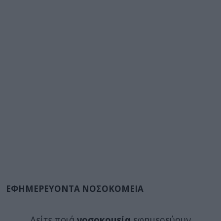
ΕΦΗΜΕΡΕΥΟΝΤΑ ΝΟΣΟΚΟΜΕΙΑ
Δείτε ποιά
νοσοκομεία
εφημερεύουν