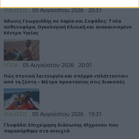
ΕΙΔΗΣΕΙΣ
05 Αυγούστου 2026
20:31
Άδωνις Γεωργιάδης σε Λαμία και Σοφάδες: 7 νέα
ασθενοφόρα, Ογκολογική Κλινική και ανακαινισμένο
Κέντρο Υγείας
ΥΓΕΙΑ
05 Αυγούστου 2026
20:01
Πώς στυτική λειτουργία και σπέρμα «πλήττονται»
από τη ζέστη – Μέτρα προστασίας στις διακοπές
ΕΙΔΗΣΕΙΣ
05 Αυγούστου 2026
19:31
Γλυφάδα: Επιχείρηση διάσωσης 45χρονου που
παρασύρθηκε στα ανοιχτά