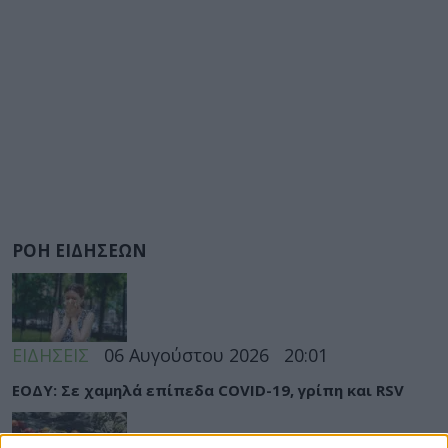
ΡΟΗ ΕΙΔΗΣΕΩΝ
ΕΙΔΗΣΕΙΣ
06 Αυγούστου 2026
20:01
ΕΟΔΥ: Σε χαμηλά επίπεδα COVID-19, γρίπη και RSV