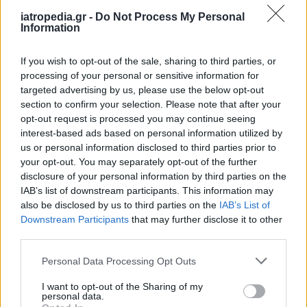
iatropedia.gr -
Do Not Process My Personal
Information
ΕΙΔΗΣΕΙΣ
06 Αυγούστου 2026
19:30
Σαμοθράκη: Αγωνιώδης επιχείρηση διάσωσης
If you wish to opt-out of the sale, sharing to third parties, or
15χρονης – Τραυματίστηκε σε δύσβατο σημείο στη
processing of your personal or sensitive information for
Γριά Βάθρα
targeted advertising by us, please use the below opt-out
section to confirm your selection. Please note that after your
opt-out request is processed you may continue seeing
interest-based ads based on personal information utilized by
us or personal information disclosed to third parties prior to
ΥΓΕΙΑ
06 Αυγούστου 2026
19:01
your opt-out. You may separately opt-out of the further
5 σοβαρές λοιμώξεις που μπορεί να πάθουμε από το
disclosure of your personal information by third parties on the
νερό σε πισίνες, λίμνες και ποτάμια – Μέτρα
IAB’s list of downstream participants. This information may
προστασίας
also be disclosed by us to third parties on the
IAB’s List of
Downstream Participants
that may further disclose it to other
third parties.
Personal Data Processing Opt Outs
I want to opt-out of the Sharing of my
personal data.