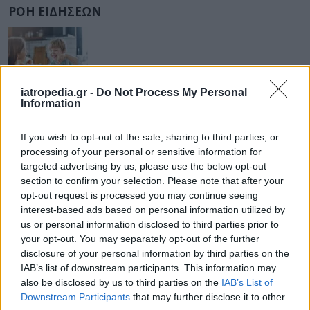
ΡΟΗ ΕΙΔΗΣΕΩΝ
ΔΙΑΤΡΟΦΗ
07 Αυγούστου 2026
19:06
iatropedia.gr -
Do Not Process My Personal
Information
Κεχρί: Πώς μια ενισχυμένη ποικιλία μπορεί να
«γεμίσει» σίδηρο τα παιδιά, χωρίς παρενέργειες
If you wish to opt-out of the sale, sharing to third parties, or
processing of your personal or sensitive information for
targeted advertising by us, please use the below opt-out
section to confirm your selection. Please note that after your
ΕΙΔΗΣΕΙΣ
07 Αυγούστου 2026
18:10
opt-out request is processed you may continue seeing
interest-based ads based on personal information utilized by
Άδωνις Γεωργιάδης από Γ.Ν. Ρόδου: Νέες προσλήψεις
us or personal information disclosed to third parties prior to
και «πράσινο φως» για το Ακτινοθεραπευτικό
your opt-out. You may separately opt-out of the further
Κέντρο
disclosure of your personal information by third parties on the
IAB’s list of downstream participants. This information may
also be disclosed by us to third parties on the
IAB’s List of
Downstream Participants
that may further disclose it to other