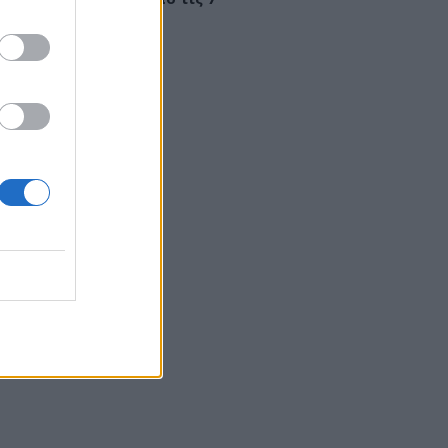
ούστου