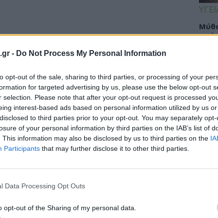
ΥΓΕΙ
Μύθο
αφήσ
καλο
.gr -
Do Not Process My Personal Information
to opt-out of the sale, sharing to third parties, or processing of your per
formation for targeted advertising by us, please use the below opt-out s
ΕΙΔΗ
r selection. Please note that after your opt-out request is processed y
 απώλειας όσφρησης – Ποια η
eing interest-based ads based on personal information utilized by us or
Eπίθ
disclosed to third parties prior to your opt-out. You may separately opt-
των
Σταυ
losure of your personal information by third parties on the IAB’s list of
μαλλ
. This information may also be disclosed by us to third parties on the
IA
άγνωσης, όπως είναι οι διαταραχές
Participants
that may further disclose it to other third parties.
ν έναν πολύ σημαντικό παράγοντα
ΕΙΔΗ
l Data Processing Opt Outs
Νοσο
τομο
o opt-out of the Sharing of my personal data.
λειτ