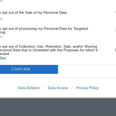
In
Αυγ
o opt-out of the Sale of my Personal Data.
In
to opt-out of processing my Personal Data for Targeted
ing.
ι η απώλεια της όσφρησης για τη
In
o opt-out of Collection, Use, Retention, Sale, and/or Sharing
ersonal Data that Is Unrelated with the Purposes for which it
ς του νέου κορωνοϊού μπορεί να αποτελεί
lected.
Out
σου, σύμφωνα με...
CONFIRM
Data Deletion
Data Access
Privacy Policy