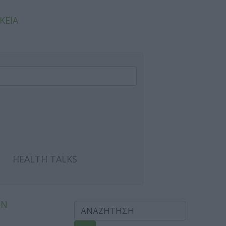
ΚΕΙΑ
HEALTH TALKS
ΩΝ